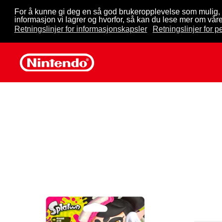
For å kunne gi deg en så god brukeropplevelse som mulig, 
informasjon vi lagrer og hvorfor, så kan du lese mer om våre
Skip to main content
Retningslinjer for informasjonskapsler
Retningslinjer for 