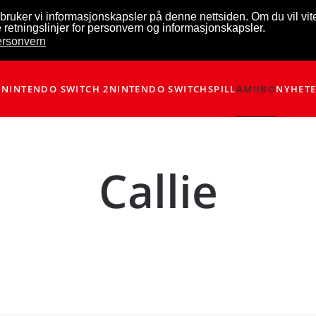
bruker vi informasjonskapsler på denne nettsiden. Om du vil vi
 retningslinjer for personvern og informasjonskapsler.
personvern
NINTENDO SWITCH 2
NINTENDO SWITCH
SPILL
AMIIBO
NYHET
Callie