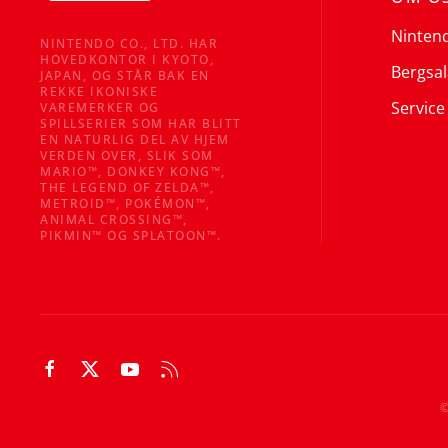
Ninten
NINTENDO CO., LTD. HAR
HOVEDKONTOR I KYOTO,
Bergsal
JAPAN, OG STÅR BAK EN
REKKE IKONISKE
Service
VAREMERKER OG
SPILLSERIER SOM HAR BLITT
EN NATURLIG DEL AV HJEM
VERDEN OVER, SLIK SOM
MARIO™, DONKEY KONG™,
THE LEGEND OF ZELDA™,
METROID™, POKÉMON™,
ANIMAL CROSSING™,
PIKMIN™ OG SPLATOON™.