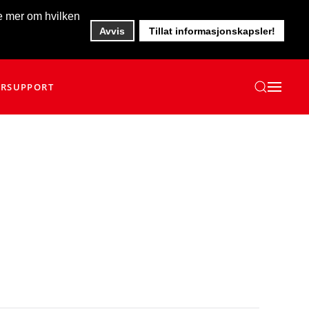
te mer om hvilken
Avvis
Tillat informasjonskapsler!
ER
SUPPORT