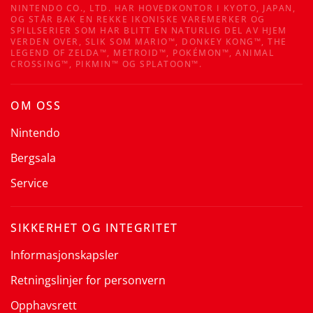
NINTENDO CO., LTD. HAR HOVEDKONTOR I KYOTO, JAPAN,
OG STÅR BAK EN REKKE IKONISKE VAREMERKER OG
SPILLSERIER SOM HAR BLITT EN NATURLIG DEL AV HJEM
VERDEN OVER, SLIK SOM MARIO™, DONKEY KONG™, THE
LEGEND OF ZELDA™, METROID™, POKÉMON™, ANIMAL
CROSSING™, PIKMIN™ OG SPLATOON™.
OM OSS
Nintendo
Bergsala
Service
SIKKERHET OG INTEGRITET
Informasjonskapsler
Retningslinjer for personvern
Opphavsrett