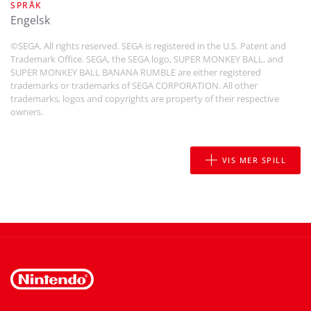
SPRÅK
engelsk
©SEGA. All rights reserved. SEGA is registered in the U.S. Patent and
Trademark Office. SEGA, the SEGA logo, SUPER MONKEY BALL, and
SUPER MONKEY BALL BANANA RUMBLE are either registered
trademarks or trademarks of SEGA CORPORATION. All other
trademarks, logos and copyrights are property of their respective
owners.
VIS MER SPILL