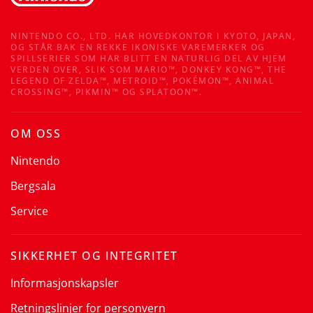
NINTENDO CO., LTD. HAR HOVEDKONTOR I KYOTO, JAPAN,
OG STÅR BAK EN REKKE IKONISKE VAREMERKER OG
SPILLSERIER SOM HAR BLITT EN NATURLIG DEL AV HJEM
VERDEN OVER, SLIK SOM MARIO™, DONKEY KONG™, THE
LEGEND OF ZELDA™, METROID™, POKÉMON™, ANIMAL
CROSSING™, PIKMIN™ OG SPLATOON™.
OM OSS
Nintendo
Bergsala
Service
SIKKERHET OG INTEGRITET
Informasjonskapsler
Retningslinjer for personvern