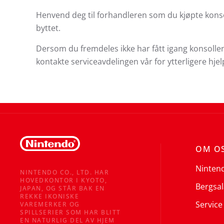
Henvend deg til forhandleren som du kjøpte konsol
byttet.
Dersom du fremdeles ikke har fått igang konsollen 
kontakte serviceavdelingen vår for ytterligere hjel
OM O
Ninten
NINTENDO CO., LTD. HAR
HOVEDKONTOR I KYOTO,
Bergsal
JAPAN, OG STÅR BAK EN
REKKE IKONISKE
Service
VAREMERKER OG
SPILLSERIER SOM HAR BLITT
EN NATURLIG DEL AV HJEM