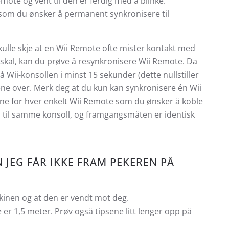
ote og vent til den er ferdig med å blinke.
 som du ønsker å permanent synkronisere til
kulle skje at en Wii Remote ofte mister kontakt med
n skal, kan du prøve å resynkronisere Wii Remote. Da
Wii-konsollen i minst 15 sekunder (dette nullstiller
gene over. Merk deg at du kun kan synkronisere én Wii
ne for hver enkelt Wii Remote som du ønsker å koble
es til samme konsoll, og framgangsmåten er identisk
 JEG FÅR IKKE FRAM PEKEREN PÅ
skinen og at den er vendt mot deg.
r 1,5 meter. Prøv også tipsene litt lenger opp på