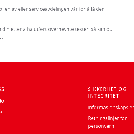
len av eller serviceavdelingen vår for å få den
din etter å ha utført overnevnte tester, så kan du
p.
SS
SIKKERHET OG
INTEGRITET
do
Informasjonskapsle
a
Retningslinjer for
personvern