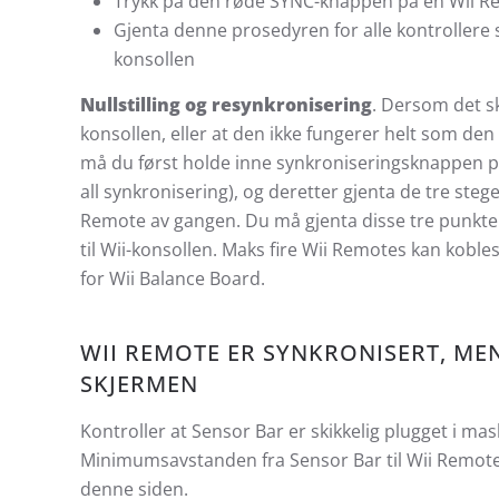
Trykk på den røde SYNC-knappen på en Wii Rem
Gjenta denne prosedyren for alle kontrollere
konsollen
Nullstilling og resynkronisering
. Dersom det s
konsollen, eller at den ikke fungerer helt som de
må du først holde inne synkroniseringsknappen på 
all synkronisering), og deretter gjenta de tre ste
Remote av gangen. Du må gjenta disse tre punkte
til Wii-konsollen. Maks fire Wii Remotes kan kobl
for Wii Balance Board.
WII REMOTE ER SYNKRONISERT, MEN
SKJERMEN
Kontroller at Sensor Bar er skikkelig plugget i ma
Minimumsavstanden fra Sensor Bar til Wii Remote e
denne siden.