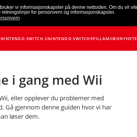
bruker vi informasjonskapsler på denne nettsiden. Om du vil vi
 retningslinjer for personvern og informasjonskapsler.
personvern
NINTENDO SWITCH 2
NINTENDO SWITCH
SPILL
AMIIBO
NYHET
e i gang med Wii
Wii, eller opplever du problemer med
ed. Gå gjennom denne guiden hvor vi har
man løser dem.