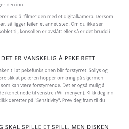
ger den inn.
erer ved å "filme" den med et digitalkamera. Dersom
ar, så ligger feilen et annet sted. Om du ikke ser
oblet til, konsollen er avslått eller så er det brudd i
DET ER VANSKELIG Å PEKE RETT
ken til at pekefunksjonen blir forstyrret. Sollys og
jøre slik at pekeren hopper omkring på skjermen.
der som kan være forstyrrende. Det er også mulig å
 ikonet nede til venstre i Wii-menyen). Klikk deg inn
likk deretter på "Sensitivity". Prøv deg fram til du
 SKAL SPILLE ET SPILL, MEN DISKEN