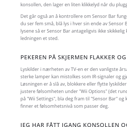
konsollen, den lager en liten klikkelyd når du plug
Det går også an å kontrollere om Sensor Bar fung
du ser fem små, blå lys i hver sin ende av Sensor B
lysene så er Sensor Bar antageligvis ikke skikkelig k
ledningen et sted.
PEKEREN PÅ SKJERMEN FLAKKER OG 
Lyskilder i nærheten av TV-en er den vanligste årsa
sterke lamper kan mistolkes som IR-signaler og g
Løsningen er å slå av, blokkere eller flytte lyskil
justere følsomheten under "Wii Options" (det runde
på "Wii Settings", bla deg fram til "Sensor Bar" og k
finner et følsomhetsnivå som passer deg.
JEG HAR FÅTT IGANG KONSOLLEN OG