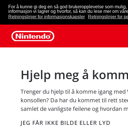
For å kunne gi deg en så god brukeropplevelse som mulig, 
informasjon vi lagrer og hvorfor, så kan du lese mer om våre
Skip to main content
Retningslinjer for informasjonskapsler
Retningslinjer for 
Hjelp meg å komm
Trenger du hjelp til å komme igang med 
konsollen? Da har du kommet til rett st
samlet de vanligste feilene og hvordan 
JEG FÅR IKKE BILDE ELLER LYD