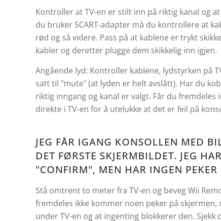
Kontroller at TV-en er stilt inn på riktig kanal og a
du bruker SCART-adapter må du kontrollere at kablen
rød og så videre. Pass på at kablene er trykt skikke
kabler og deretter plugge dem skikkelig inn igjen.
Angående lyd:
Kontroller kablene, lydstyrken på T
satt til "mute" (at lyden er helt avslått). Har du k
riktig inngang og kanal er valgt. Får du fremdeles 
direkte i TV-en for å utelukke at det er feil på kons
JEG FÅR IGANG KONSOLLEN MED BI
DET FØRSTE SKJERMBILDET. JEG HA
"CONFIRM", MEN HAR INGEN PEKER
Stå omtrent to meter fra TV-en og beveg Wii Remot
fremdeles ikke kommer noen peker på skjermen, må
under TV-en og at ingenting blokkerer den. Sjekk og