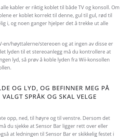
t alle kabler er riktig koblet til både TV og konsoll. Om
e er koblet korrekt til denne, gul til gul, rød til
lig i, og noen ganger hjelper det å trekke ut alle
V-en/høyttalerne/stereoen og at ingen av disse er
oblet lyden til et stereoanlegg må du kontrollere at
ingen lyd, så prøv å koble lyden fra Wii-konsollen
ollen.
LDE OG LYD, OG BEFINNER MEG PÅ
R VALGT SPRÅK OG SKAL VELGE
e opp, ned, til høyre og til venstre. Dersom det
 du sjekke at Sensor Bar ligger rett over eller
så at ledningen til Sensor Bar er skikkelig festet i