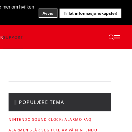
te mer om hvilken
Avvis
Tillat informasjonskapsler!
ER
SUPPORT
POPULÆRE TEMA
NINTENDO SOUND CLOCK: ALARMO FAQ
ALARMEN SLÅR SEG IKKE AV PÅ NINTENDO