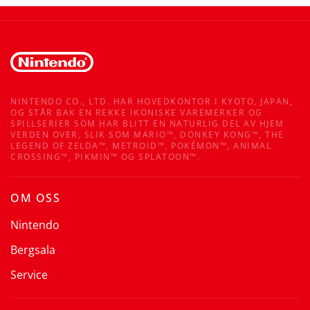
NINTENDO CO., LTD. HAR HOVEDKONTOR I KYOTO, JAPAN,
OG STÅR BAK EN REKKE IKONISKE VAREMERKER OG
SPILLSERIER SOM HAR BLITT EN NATURLIG DEL AV HJEM
VERDEN OVER, SLIK SOM MARIO™, DONKEY KONG™, THE
LEGEND OF ZELDA™, METROID™, POKÉMON™, ANIMAL
CROSSING™, PIKMIN™ OG SPLATOON™.
OM OSS
Nintendo
Bergsala
Service