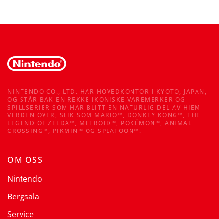
NINTENDO CO., LTD. HAR HOVEDKONTOR I KYOTO, JAPAN,
OG STÅR BAK EN REKKE IKONISKE VAREMERKER OG
SPILLSERIER SOM HAR BLITT EN NATURLIG DEL AV HJEM
VERDEN OVER, SLIK SOM MARIO™, DONKEY KONG™, THE
LEGEND OF ZELDA™, METROID™, POKÉMON™, ANIMAL
CROSSING™, PIKMIN™ OG SPLATOON™.
OM OSS
Nintendo
Bergsala
Service