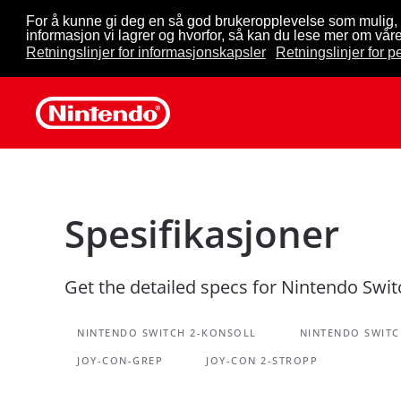
For å kunne gi deg en så god brukeropplevelse som mulig, 
informasjon vi lagrer og hvorfor, så kan du lese mer om våre
Skip to main content
Retningslinjer for informasjonskapsler
Retningslinjer for 
Spesifikasjoner
Get the detailed specs for Nintendo Switc
NINTENDO SWITCH 2-KONSOLL
NINTENDO SWITC
JOY-CON-GREP
JOY-CON 2-STROPP