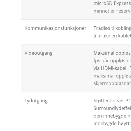
microSD Express-k
minnet er reserv
Kommunikasjonsfunksjoner
Trådløs tilkoblin
å bruke en kablet
Videoutgang
Maksimal oppløsn
fps når oppløsni
via HDMI-kabel 
maksimal oppløs
skjermoppløsnin
Lydutgang
Støtter lineær P
Surroundlydeffekt
den innebygde hø
innebygde høytta