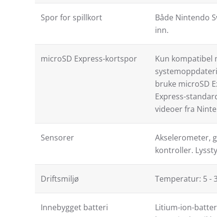
Spor for spillkort
Både Nintendo Sw
inn.
microSD Express-kortspor
Kun kompatibel m
systemoppdaterin
bruke microSD Ex
Express-standard
videoer fra Nint
Sensorer
Akselerometer, g
kontroller. Lysst
Driftsmiljø
Temperatur: 5 - 3
Innebygget batteri
Litium-ion-batter