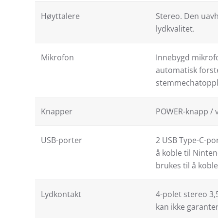
Høyttalere
Stereo. Den uavhe
lydkvalitet.
Mikrofon
Innebygd mikrof
automatisk forst
stemmechatoppl
Knapper
POWER-knapp / 
USB-porter
2 USB Type-C-port
å koble til Nint
brukes til å koble 
Lydkontakt
4-polet stereo 3
kan ikke garanter