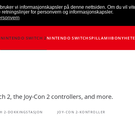
bruker vi informasjonskapsler på denne nettsiden. Om du vil vi
 retningslinjer for personvern og informasjonskapsler.
personvern
NINTENDO SWITCH 2
NINTENDO SWITCH
SPILL
AMIIBO
NYHET
h 2, the Joy-Con 2 controllers, and more.
H 2-DOKKINGSTASJON
JOY-CON 2-KONTROLLER