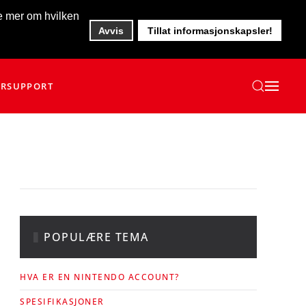
te mer om hvilken
Avvis
Tillat informasjonskapsler!
ER
SUPPORT
POPULÆRE TEMA
HVA ER EN NINTENDO ACCOUNT?
SPESIFIKASJONER