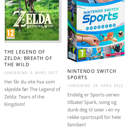
THE LEGEND OF
ZELDA: BREATH OF
THE WILD
NINTENDO SWITCH
LANSERING: 3. MARS 2017
SPORTS
Her får du vite hva som
LANSERING: 29. APRIL 2022
skjedde før The Legend of
Endelig er Sports-serien
Zelda: Tears of the
tilbake! Spark, sving og
Kingdom!
dunk deg til seier i en ny
rekke sportsspill for hele
familien!