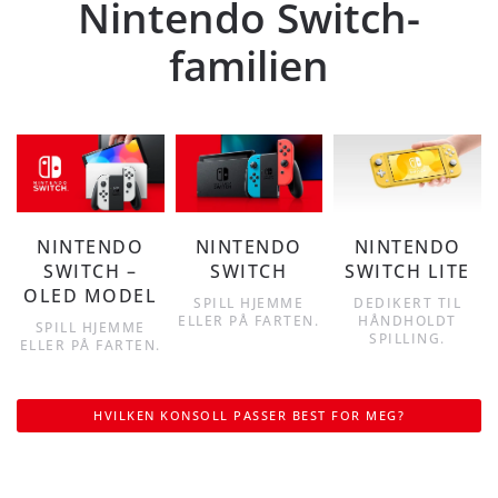
Nintendo Switch-
familien
NINTENDO
NINTENDO
NINTENDO
SWITCH –
SWITCH
SWITCH LITE
OLED MODEL
SPILL HJEMME
DEDIKERT TIL
ELLER PÅ FARTEN.
HÅNDHOLDT
SPILL HJEMME
SPILLING.
ELLER PÅ FARTEN.
HVILKEN KONSOLL PASSER BEST FOR MEG?