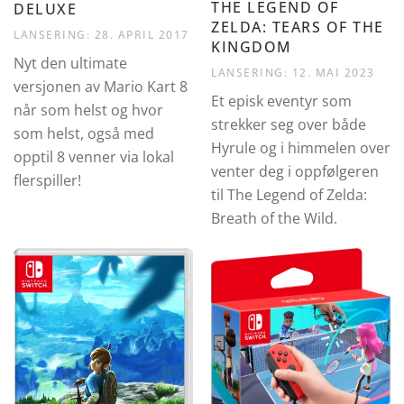
THE LEGEND OF
DELUXE
ZELDA: TEARS OF THE
LANSERING: 28. APRIL 2017
KINGDOM
Nyt den ultimate
LANSERING: 12. MAI 2023
versjonen av Mario Kart 8
Et episk eventyr som
når som helst og hvor
strekker seg over både
som helst, også med
Hyrule og i himmelen over
opptil 8 venner via lokal
venter deg i oppfølgeren
flerspiller!
til The Legend of Zelda:
Breath of the Wild.