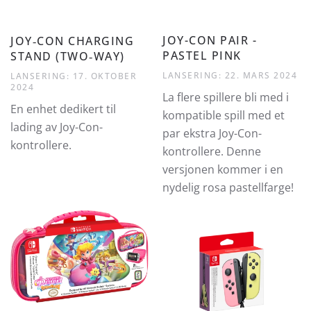
JOY-CON PAIR -
JOY‐CON CHARGING
PASTEL PINK
STAND (TWO‐WAY)
LANSERING: 22. MARS 2024
LANSERING: 17. OKTOBER
2024
La flere spillere bli med i
En enhet dedikert til
kompatible spill med et
lading av Joy-Con-
par ekstra Joy-Con-
kontrollere.
kontrollere. Denne
versjonen kommer i en
nydelig rosa pastellfarge!