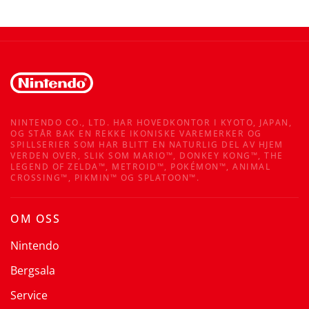
NINTENDO CO., LTD. HAR HOVEDKONTOR I KYOTO, JAPAN,
OG STÅR BAK EN REKKE IKONISKE VAREMERKER OG
SPILLSERIER SOM HAR BLITT EN NATURLIG DEL AV HJEM
VERDEN OVER, SLIK SOM MARIO™, DONKEY KONG™, THE
LEGEND OF ZELDA™, METROID™, POKÉMON™, ANIMAL
CROSSING™, PIKMIN™ OG SPLATOON™.
OM OSS
Nintendo
Bergsala
Service