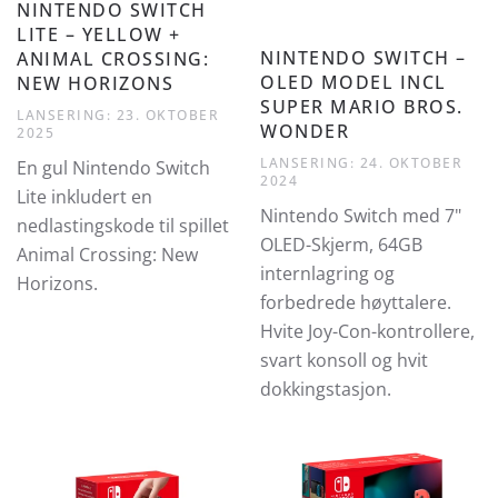
NINTENDO SWITCH
LITE – YELLOW +
NINTENDO SWITCH –
ANIMAL CROSSING:
OLED MODEL INCL
NEW HORIZONS
SUPER MARIO BROS.
LANSERING: 23. OKTOBER
WONDER
2025
LANSERING: 24. OKTOBER
En gul Nintendo Switch
2024
Lite inkludert en
Nintendo Switch med 7"
nedlastingskode til spillet
OLED-Skjerm, 64GB
Animal Crossing: New
internlagring og
Horizons.
forbedrede høyttalere.
Hvite Joy-Con-kontrollere,
svart konsoll og hvit
dokkingstasjon.