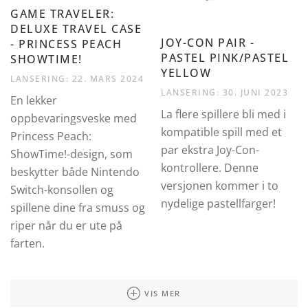
GAME TRAVELER:
DELUXE TRAVEL CASE
JOY-CON PAIR -
- PRINCESS PEACH
PASTEL PINK/PASTEL
SHOWTIME!
YELLOW
LANSERING: 22. MARS 2024
LANSERING: 30. JUNI 2023
En lekker
La flere spillere bli med i
oppbevaringsveske med
kompatible spill med et
Princess Peach:
par ekstra Joy-Con-
ShowTime!-design, som
kontrollere. Denne
beskytter både Nintendo
versjonen kommer i to
Switch-konsollen og
nydelige pastellfarger!
spillene dine fra smuss og
riper når du er ute på
farten.
VIS MER