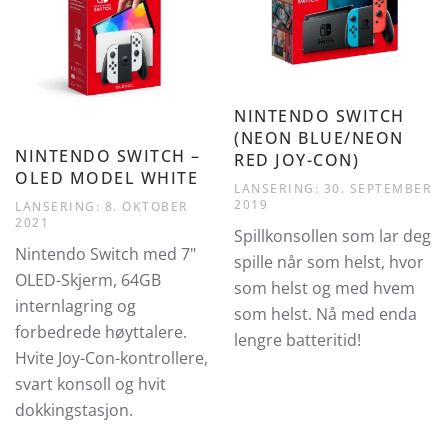
NINTENDO SWITCH
(NEON BLUE/NEON
NINTENDO SWITCH –
RED JOY-CON)
OLED MODEL WHITE
LANSERING: 30. SEPTEMBER
2019
LANSERING: 8. OKTOBER
2021
Spillkonsollen som lar deg
Nintendo Switch med 7"
spille når som helst, hvor
OLED-Skjerm, 64GB
som helst og med hvem
internlagring og
som helst. Nå med enda
forbedrede høyttalere.
lengre batteritid!
Hvite Joy-Con-kontrollere,
svart konsoll og hvit
dokkingstasjon.