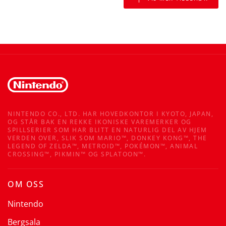
NINTENDO CO., LTD. HAR HOVEDKONTOR I KYOTO, JAPAN,
OG STÅR BAK EN REKKE IKONISKE VAREMERKER OG
SPILLSERIER SOM HAR BLITT EN NATURLIG DEL AV HJEM
VERDEN OVER, SLIK SOM MARIO™, DONKEY KONG™, THE
LEGEND OF ZELDA™, METROID™, POKÉMON™, ANIMAL
CROSSING™, PIKMIN™ OG SPLATOON™.
OM OSS
Nintendo
Bergsala