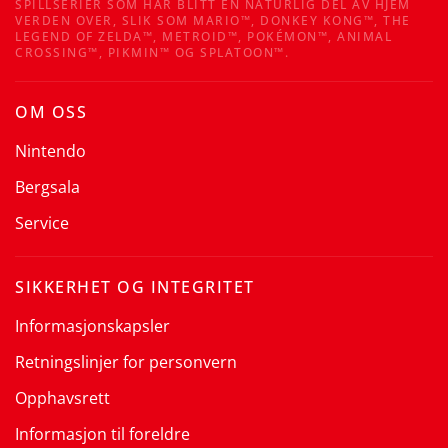
SPILLSERIER SOM HAR BLITT EN NATURLIG DEL AV HJEM
VERDEN OVER, SLIK SOM MARIO™, DONKEY KONG™, THE
LEGEND OF ZELDA™, METROID™, POKÉMON™, ANIMAL
CROSSING™, PIKMIN™ OG SPLATOON™.
OM OSS
Nintendo
Bergsala
Service
SIKKERHET OG INTEGRITET
Informasjonskapsler
Retningslinjer for personvern
Opphavsrett
Informasjon til foreldre