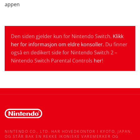
appen
Den siden gjelder kun for Nintendo Switch.
Klikk
her for informasjon om eldre konsoller.
Du finner
også en dedikert side for Nintendo Switch 2 –
Nintendo Switch Parental Controls
her
!
NINTENDO CO., LTD. HAR HOVEDKONTOR I KYOTO, JAPAN,
OG STÅR BAK EN REKKE IKONISKE VAREMERKER OG