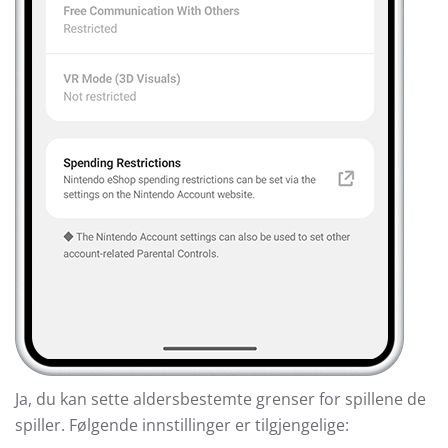
Ja, du kan sette aldersbestemte grenser for spillene de
spiller. Følgende innstillinger er tilgjengelige: