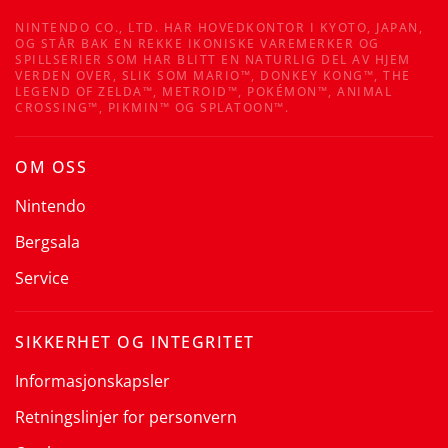
NINTENDO CO., LTD. HAR HOVEDKONTOR I KYOTO, JAPAN,
OG STÅR BAK EN REKKE IKONISKE VAREMERKER OG
SPILLSERIER SOM HAR BLITT EN NATURLIG DEL AV HJEM
VERDEN OVER, SLIK SOM MARIO™, DONKEY KONG™, THE
LEGEND OF ZELDA™, METROID™, POKÉMON™, ANIMAL
CROSSING™, PIKMIN™ OG SPLATOON™.
OM OSS
Nintendo
Bergsala
Service
SIKKERHET OG INTEGRITET
Informasjonskapsler
Retningslinjer for personvern