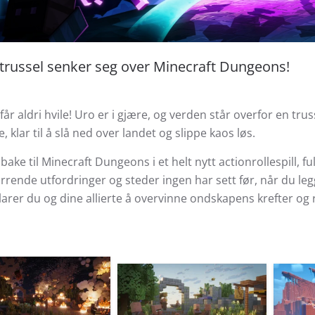
 trussel senker seg over Minecraft Dungeons!
 får aldri hvile! Uro er i gjære, og verden står overfor en tru
, klar til å slå ned over landet og slippe kaos løs.
lbake til Minecraft Dungeons i et helt nytt actionrollespill, fu
rrende utfordringer og steder ingen har sett før, når du leg
Klarer du og dine allierte å overvinne ondskapens krefter o