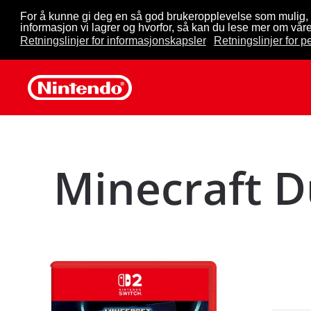
For å kunne gi deg en så god brukeropplevelse som mulig, 
informasjon vi lagrer og hvorfor, så kan du lese mer om våre
Skip to main content
Retningslinjer for informasjonskapsler
Retningslinjer for 
Minecraft D