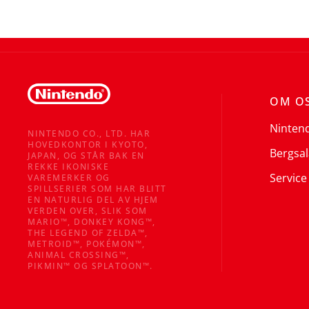
OM O
Ninten
NINTENDO CO., LTD. HAR
HOVEDKONTOR I KYOTO,
Bergsal
JAPAN, OG STÅR BAK EN
REKKE IKONISKE
Service
VAREMERKER OG
SPILLSERIER SOM HAR BLITT
EN NATURLIG DEL AV HJEM
VERDEN OVER, SLIK SOM
MARIO™, DONKEY KONG™,
THE LEGEND OF ZELDA™,
METROID™, POKÉMON™,
ANIMAL CROSSING™,
PIKMIN™ OG SPLATOON™.