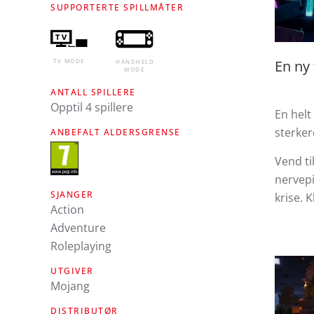
SUPPORTERTE SPILLMÅTER
En ny
TV MODE
HANDHELD
MODE
ANTALL SPILLERE
Opptil 4 spillere
En helt
sterkere
ANBEFALT ALDERSGRENSE
Vend ti
nervepi
SJANGER
krise. 
Action
Adventure
Roleplaying
UTGIVER
Mojang
DISTRIBUTØR