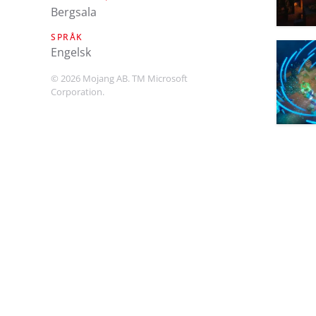
Bergsala
SPRÅK
engelsk
© 2026 Mojang AB. TM Microsoft
Corporation.