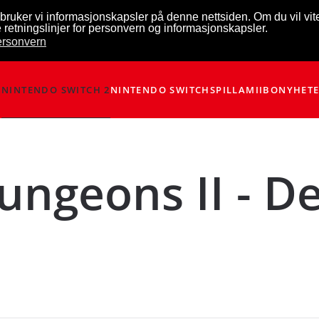
bruker vi informasjonskapsler på denne nettsiden. Om du vil vi
 retningslinjer for personvern og informasjonskapsler.
personvern
NINTENDO SWITCH 2
NINTENDO SWITCH
SPILL
AMIIBO
NYHET
ungeons II - De