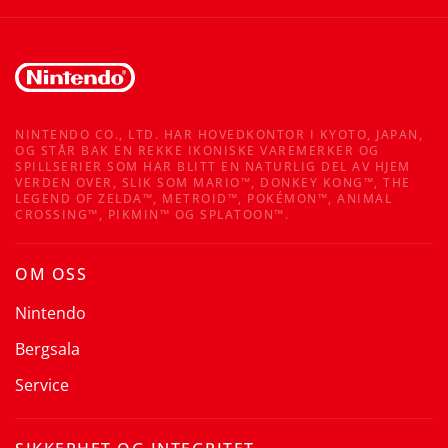
NINTENDO CO., LTD. HAR HOVEDKONTOR I KYOTO, JAPAN,
OG STÅR BAK EN REKKE IKONISKE VAREMERKER OG
SPILLSERIER SOM HAR BLITT EN NATURLIG DEL AV HJEM
VERDEN OVER, SLIK SOM MARIO™, DONKEY KONG™, THE
LEGEND OF ZELDA™, METROID™, POKÉMON™, ANIMAL
CROSSING™, PIKMIN™ OG SPLATOON™.
OM OSS
Nintendo
Bergsala
Service