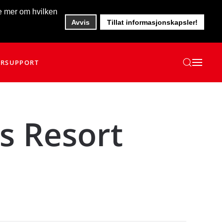
te mer om hvilken
Avvis
Tillat informasjonskapsler!
ER
SUPPORT
s Resort