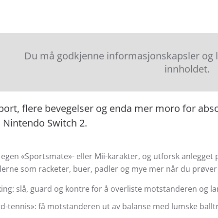
Du må godkjenne informasjonskapsler og las
innholdet.
ort, flere bevegelser og enda mer moro for absol
l Nintendo Switch 2.
 egen «Sportsmate»- eller Mii-karakter, og utforsk anlegget
lerne som racketer, buer, padler og mye mer når du prøver d
ing: slå, guard og kontre for å overliste motstanderen og 
d-tennis»: få motstanderen ut av balanse med lumske balltr