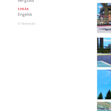
Bergsala
SPRÅK
engelsk
© Nintendo