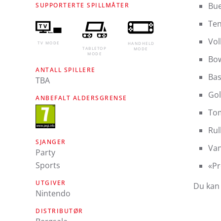
Bue
SUPPORTERTE SPILLMÅTER
Ten
Vol
TV MODE
HANDHELD
TABLETOP
MODE
MODE
Bow
ANTALL SPILLERE
Bas
TBA
Gol
ANBEFALT ALDERSGRENSE
Tom
Rul
SJANGER
Van
Party
Sports
«Pr
UTGIVER
Du kan 
Nintendo
DISTRIBUTØR