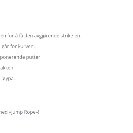
den for å få den avgjørende strike-en.
 går for kurven.
imponerende putter.
akken.
 løypa.
g med «Jump Rope»!