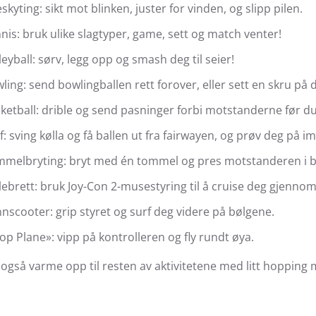
skyting: sikt mot blinken, juster for vinden, og slipp pilen.
nis: bruk ulike slagtyper, game, sett og match venter!
leyball: sørv, legg opp og smash deg til seier!
ling: send bowlingballen rett forover, eller sett en skru på 
ketball: drible og send pasninger forbi motstanderne før du
f: sving kølla og få ballen ut fra fairwayen, og prøv deg på 
melbryting: bryt med én tommel og pres motstanderen i b
lebrett: bruk Joy-Con 2-musestyring til å cruise deg gjennom
nscooter: grip styret og surf deg videre på bølgene.
op Plane»: vipp på kontrolleren og fly rundt øya.
også varme opp til resten av aktivitetene med litt hoppin