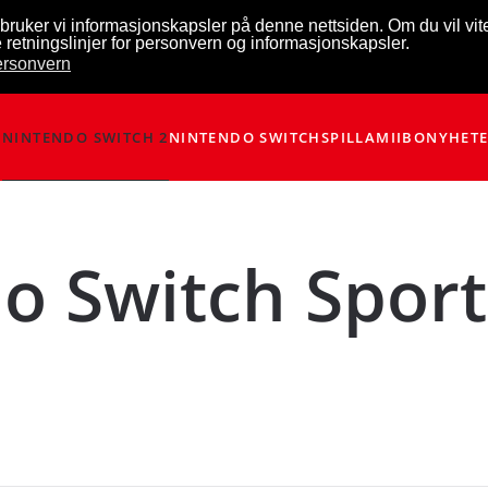
bruker vi informasjonskapsler på denne nettsiden. Om du vil vi
 retningslinjer for personvern og informasjonskapsler.
personvern
NINTENDO SWITCH 2
NINTENDO SWITCH
SPILL
AMIIBO
NYHET
o Switch Sport