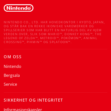
NINTENDO CO., LTD. HAR HOVEDKONTOR I KYOTO, JAPAN,
OG STÅR BAK EN REKKE IKONISKE VAREMERKER OG
SPILLSERIER SOM HAR BLITT EN NATURLIG DEL AV HJEM
VERDEN OVER, SLIK SOM MARIO™, DONKEY KONG™, THE
LEGEND OF ZELDA™, METROID™, POKÉMON™, ANIMAL
CROSSING™, PIKMIN™ OG SPLATOON™.
OM OSS
Nintendo
Bergsala
Service
SIKKERHET OG INTEGRITET
Informasjonskapsler