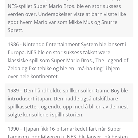
NES-spillet Super Mario Bros. ble en stor suksess
verden over. Undersøkelser viste at barn visste like
godt hvem Mario var som Mikke Mus og Snurre
Sprett.
1986 - Nintendo Entertainment System ble lansert i
Europa. NES ble en stor suksess takket være
klassiske spill som Super Mario Bros., The Legend of
Zelda og Excitebike og ble en "må-ha-ting" i hjem
over hele kontinentet.
1989 – Den håndholdte spillkonsollen Game Boy ble
introdusert i Japan. Den hadde også utskiftbare
spillkassetter, og endte opp med å bli en av de mest
solgte konsollene i spillhistorien.
1990 – I Japan fikk 16-bitsmarkedet fart når Super
Famicom, oppfølgeren til NES, ble lansert på høsten