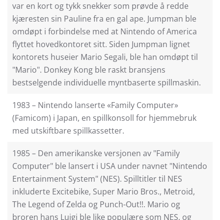
var en kort og tykk snekker som prøvde å redde
kjæresten sin Pauline fra en gal ape. Jumpman ble
omdøpt i forbindelse med at Nintendo of America
flyttet hovedkontoret sitt. Siden Jumpman lignet
kontorets huseier Mario Segali, ble han omdøpt til
"Mario". Donkey Kong ble raskt bransjens
bestselgende individuelle myntbaserte spillmaskin.
1983 – Nintendo lanserte «Family Computer»
(Famicom) i Japan, en spillkonsoll for hjemmebruk
med utskiftbare spillkassetter.
1985 – Den amerikanske versjonen av "Family
Computer" ble lansert i USA under navnet "Nintendo
Entertainment System" (NES). Spilltitler til NES
inkluderte Excitebike, Super Mario Bros., Metroid,
The Legend of Zelda og Punch-Out!!. Mario og
broren hans Luigi ble like populære som NES, og