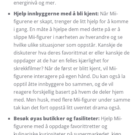
energinivå og mer.
Hjelp innbyggerne med å bli kjent:
Når Mii-
figurene er skapt, trenger de litt hjelp for å komme
i gang. En måte å hjelpe dem med dette på er å
slippe Mii-figurer i nærheten av hverandre og se
hvilke ulike situasjoner som oppstår. Kanskje de
diskuterer hva deres favorittmat er eller kanskje de
oppdager at de har en felles kjærlighet for
skrekkfilmer? Når de først er blitt kjent, vil Mii-
figurene interagere på egen hånd. Du kan også la
opptil åtte innbyggere bo sammen, og de vil
reagere forskjellig basert på hvem de deler hjem
med. Men husk, med flere Mii-figurer under samme
tak kan det fort oppstå litt uventet drama også.
Besøk øyas butikker og fasiliteter:
Hjelp Mii-
figurene med å oppdage favorittretter og
kulinariske kuriositeter på supermarkedet, kjøp