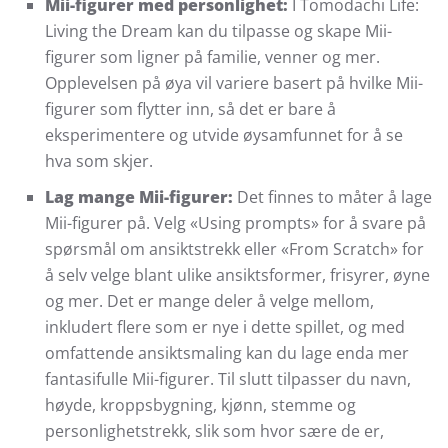
Mii-figurer med personlighet:
I Tomodachi Life:
Living the Dream kan du tilpasse og skape Mii-
figurer som ligner på familie, venner og mer.
Opplevelsen på øya vil variere basert på hvilke Mii-
figurer som flytter inn, så det er bare å
eksperimentere og utvide øysamfunnet for å se
hva som skjer.
Lag mange Mii-figurer:
Det finnes to måter å lage
Mii-figurer på. Velg «Using prompts» for å svare på
spørsmål om ansiktstrekk eller «From Scratch» for
å selv velge blant ulike ansiktsformer, frisyrer, øyne
og mer. Det er mange deler å velge mellom,
inkludert flere som er nye i dette spillet, og med
omfattende ansiktsmaling kan du lage enda mer
fantasifulle Mii-figurer. Til slutt tilpasser du navn,
høyde, kroppsbygning, kjønn, stemme og
personlighetstrekk, slik som hvor sære de er,