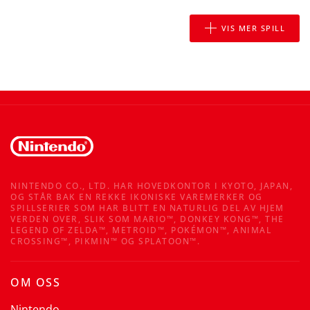
VIS MER SPILL
NINTENDO CO., LTD. HAR HOVEDKONTOR I KYOTO, JAPAN,
OG STÅR BAK EN REKKE IKONISKE VAREMERKER OG
SPILLSERIER SOM HAR BLITT EN NATURLIG DEL AV HJEM
VERDEN OVER, SLIK SOM MARIO™, DONKEY KONG™, THE
LEGEND OF ZELDA™, METROID™, POKÉMON™, ANIMAL
CROSSING™, PIKMIN™ OG SPLATOON™.
OM OSS
Nintendo