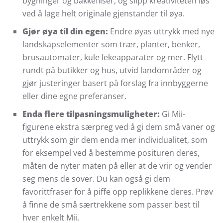
bygninger og bakkefliser, og slipp kreativiteten løs
ved å lage helt originale gjenstander til øya.
Gjør øya til din egen:
Endre øyas uttrykk med nye
landskapselementer som trær, planter, benker,
brusautomater, kule lekeapparater og mer. Flytt
rundt på butikker og hus, utvid landområder og
gjør justeringer basert på forslag fra innbyggerne
eller dine egne preferanser.
Enda flere tilpasningsmuligheter:
Gi Mii-
figurene ekstra særpreg ved å gi dem små vaner og
uttrykk som gir dem enda mer individualitet, som
for eksempel ved å bestemme posituren deres,
måten de nyter maten på eller at de vrir og vender
seg mens de sover. Du kan også gi dem
favorittfraser for å piffe opp replikkene deres. Prøv
å finne de små særtrekkene som passer best til
hver enkelt Mii.