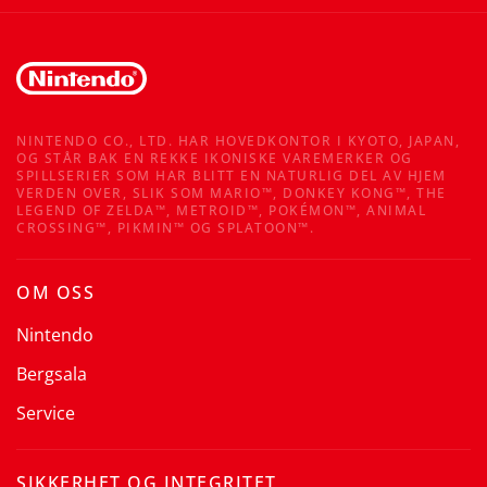
NINTENDO CO., LTD. HAR HOVEDKONTOR I KYOTO, JAPAN,
OG STÅR BAK EN REKKE IKONISKE VAREMERKER OG
SPILLSERIER SOM HAR BLITT EN NATURLIG DEL AV HJEM
VERDEN OVER, SLIK SOM MARIO™, DONKEY KONG™, THE
LEGEND OF ZELDA™, METROID™, POKÉMON™, ANIMAL
CROSSING™, PIKMIN™ OG SPLATOON™.
OM OSS
Nintendo
Bergsala
Service
SIKKERHET OG INTEGRITET