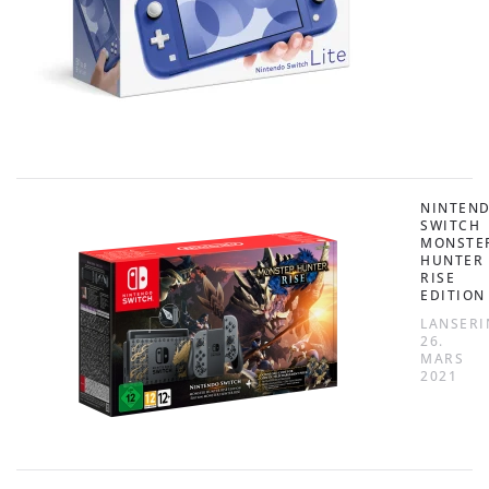
NINTEN
SWITCH
MONSTE
HUNTER
RISE
EDITION
LANSERI
26.
MARS
2021