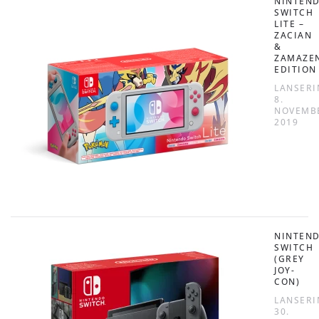
NINTEN
SWITCH
LITE –
ZACIAN
&
ZAMAZE
EDITION
LANSERI
8.
NOVEMB
2019
NINTEN
SWITCH
(GREY
JOY-
CON)
LANSERI
30.