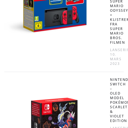
SUPER
MARIO
ODYSSE
+
KLISTRE
FRA
SUPER
MARIO
BROS.
FILMEN
LANSERI
10.
MARS
2023
NINTEN
SWITCH
–
OLED
MODEL
POKÉMO
SCARLET
&
VIOLET
EDITION