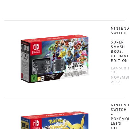
NINTEN
SWITCH
–
SUPER
SMASH
BROS.
ULTIMAT
EDITION
LANSERI
16.
NOVEMB
2018
NINTEN
SWITCH
–
POKÉMO
LET’S
GO,