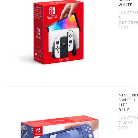
WHITE
LANSERI
8.
OKTOBE
2021
NINTEN
SWITCH
LITE –
BLUE
LANSERI
7. MAI
2021