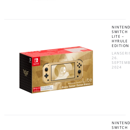
NINTEN
SWITCH
LITE –
HYRULE
EDITION
LANSERI
26.
SEPTEM
2024
NINTEN
SWITCH