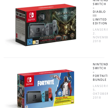
NINTEN
SWITCH
–
DIABLO
III
LIMITED
EDITION
LANSERI
2.
NOVEMB
2018
NINTEN
SWITCH
–
FORTNIT
BUNDLE
LANSERI
5.
OKTOBE
2018