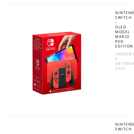
NINTEN
SWITCH
–
OLED
MODEL
MARIO
RED
EDITION
LANSERI
6.
OKTOBE
2023
NINTEN
SWITCH
–