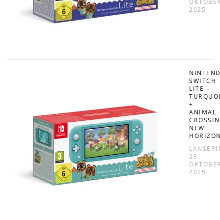
OKTOBE
2025
NINTEN
SWITCH
LITE –
TURQUO
+
ANIMAL
CROSSIN
NEW
HORIZO
LANSERI
23.
OKTOBE
2025