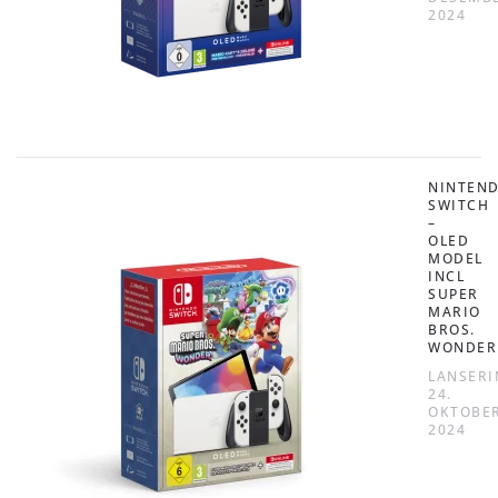
2024
NINTEN
SWITCH
–
OLED
MODEL
INCL
SUPER
MARIO
BROS.
WONDER
LANSERI
24.
OKTOBE
2024