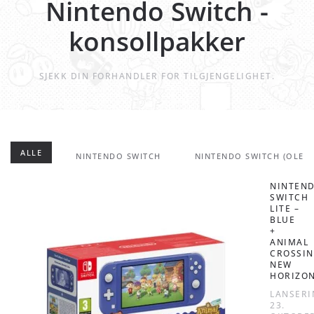
Nintendo Switch -
konsollpakker
SJEKK DIN FORHANDLER FOR TILGJENGELIGHET.
ALLE
NINTENDO SWITCH
NINTENDO SWITCH (OLED
NINTEN
SWITCH
LITE –
BLUE
+
ANIMAL
CROSSIN
NEW
HORIZO
LANSERI
23.