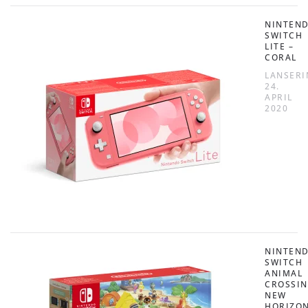
NINTEN
SWITCH
LITE –
CORAL
LANSERI
24.
APRIL
2020
NINTEN
SWITCH
ANIMAL
CROSSIN
NEW
HORIZO