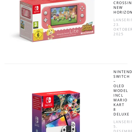
CROSSIN
NEW
HORIZO
LANSERI
23.
OKTOBE
2025
NINTEN
SWITCH
–
OLED
MODEL
INCL
MARIO
KART
8
DELUXE
LANSERI
5.
DESEMB