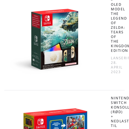
OLED
MODEL
THE
LEGEND
OF
ZELDA:
TEARS
OF
THE
KINGDO
EDITION
LANSERI
28.
APRIL
2023
NINTEN
SWITCH
KONSOL
(RØD)
+
NEDLAS
TIL