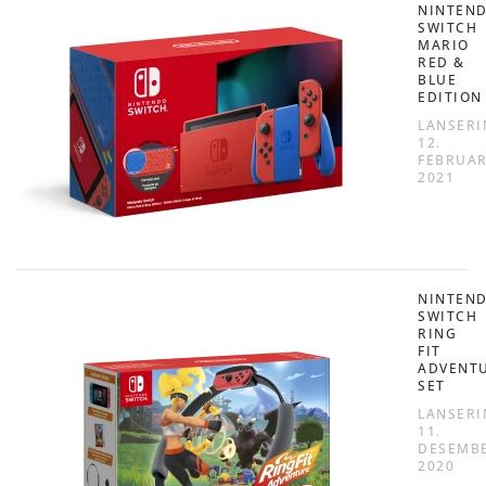
NINTEN
SWITCH
MARIO
RED &
BLUE
EDITION
LANSERI
12.
FEBRUA
2021
NINTEN
SWITCH
RING
FIT
ADVENT
SET
LANSERI
11.
DESEMB
2020