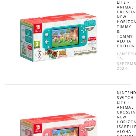
LITE –
ANIMAL
CROSSIN
NEW
HORIZO
TIMMY
&
TOMMY
ALOHA
EDITION
LANSERI
19.
SEPTEM
2024
NINTEN
SWITCH
LITE –
ANIMAL
CROSSIN
NEW
HORIZO
ISABELL
ALOHA