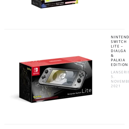
NINTEN
SWITCH
LITE –
DIALGA
&
PALKIA
EDITION
LANSERI
5.
NOVEMB
2021