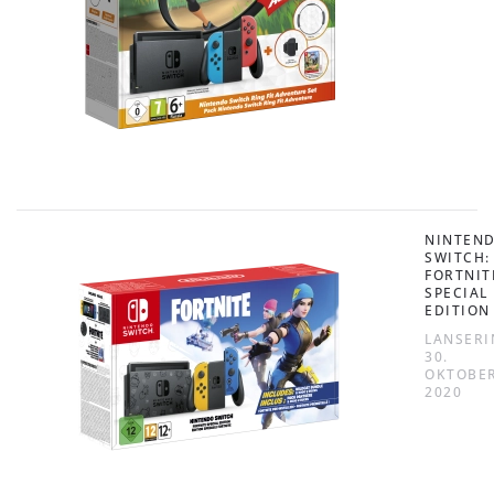
NINTEN
SWITCH:
FORTNIT
SPECIAL
EDITION
LANSERI
30.
OKTOBE
2020