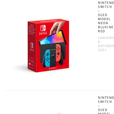
NINTEN
SWITCH
–
OLED
MODEL
NEON
BLUE/N
RED
LANSERI
8.
OKTOBE
2021
NINTEN
SWITCH
–
OLED
MODEL