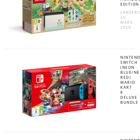
EDITION
LANSERI
20.
MARS
2020
NINTEN
SWITCH
(NEON
BLUE/N
RED)
MARIO
KART
8
DELUXE
BUNDLE