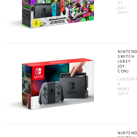
21.
JULI
2017
NINTEN
SWITCH
(GREY
JOY-
CON)
LANSERI
3.
MARS
2017
NINTEN