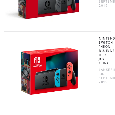
SEPTEM
2019
NINTEN
SWITCH
(NEON
BLUE/N
RED
JOY-
CON)
LANSERI
30.
SEPTEM
2019