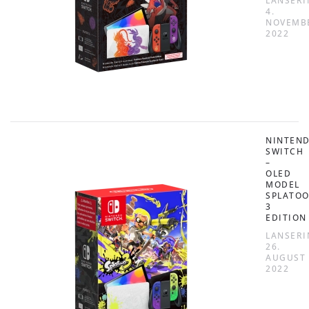
LANSERI
4.
NOVEMB
2022
NINTEN
SWITCH
–
OLED
MODEL
SPLATO
3
EDITION
LANSERI
26.
AUGUST
2022