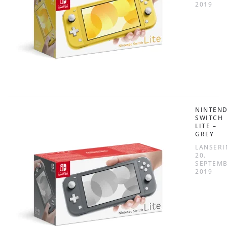
2019
NINTEN
SWITCH
LITE –
GREY
LANSERI
20.
SEPTEM
2019