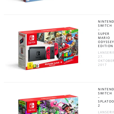
NINTEN
SWITCH
–
SUPER
MARIO
ODYSSE
EDITION
LANSERI
27.
OKTOBE
2017
NINTEN
SWITCH
–
SPLATO
2
LANSERI