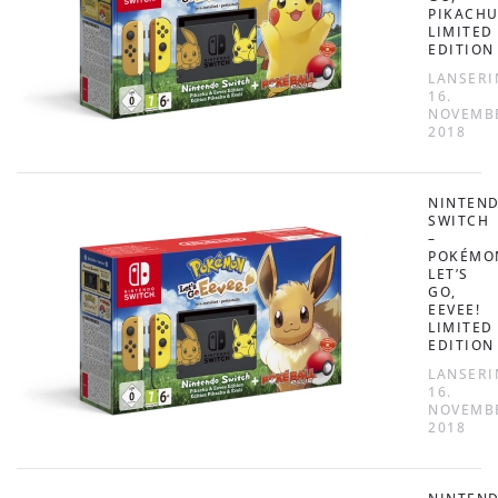
PIKACHU
LIMITED
EDITION
LANSERI
16.
NOVEMB
2018
NINTEN
SWITCH
–
POKÉMO
LET’S
GO,
EEVEE!
LIMITED
EDITION
LANSERI
16.
NOVEMB
2018