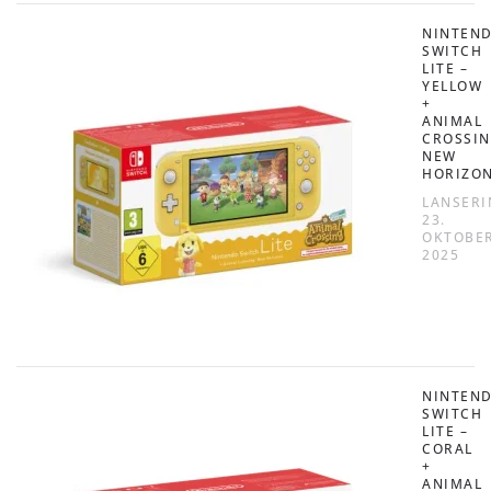
NINTEN
SWITCH
LITE –
YELLOW
+
ANIMAL
CROSSIN
NEW
HORIZO
LANSERI
23.
OKTOBE
2025
NINTEN
SWITCH
LITE –
CORAL
+
ANIMAL