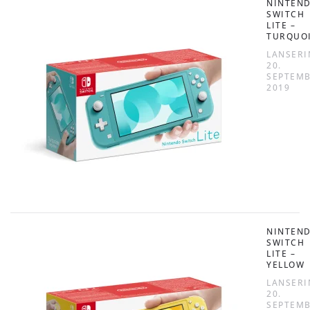
NINTEN
SWITCH
LITE –
TURQUO
LANSERI
20.
SEPTEM
2019
NINTEN
SWITCH
LITE –
YELLOW
LANSERI
20.
SEPTEM