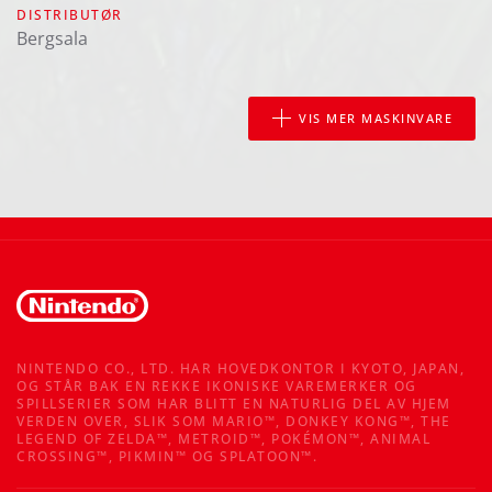
DISTRIBUTØR
Bergsala
VIS MER MASKINVARE
NINTENDO CO., LTD. HAR HOVEDKONTOR I KYOTO, JAPAN,
OG STÅR BAK EN REKKE IKONISKE VAREMERKER OG
SPILLSERIER SOM HAR BLITT EN NATURLIG DEL AV HJEM
VERDEN OVER, SLIK SOM MARIO™, DONKEY KONG™, THE
LEGEND OF ZELDA™, METROID™, POKÉMON™, ANIMAL
CROSSING™, PIKMIN™ OG SPLATOON™.