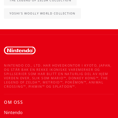
THE LEGEND OF ZELDA COLLECTION
YOSHI'S WOOLLY WORLD COLLECTION
NINTENDO CO., LTD. HAR HOVEDKONTOR I KYOTO, JAPAN,
OG STÅR BAK EN REKKE IKONISKE VAREMERKER OG
SPILLSERIER SOM HAR BLITT EN NATURLIG DEL AV HJEM
VERDEN OVER, SLIK SOM MARIO™, DONKEY KONG™, THE
LEGEND OF ZELDA™, METROID™, POKÉMON™, ANIMAL
CROSSING™, PIKMIN™ OG SPLATOON™.
OM OSS
Nintendo