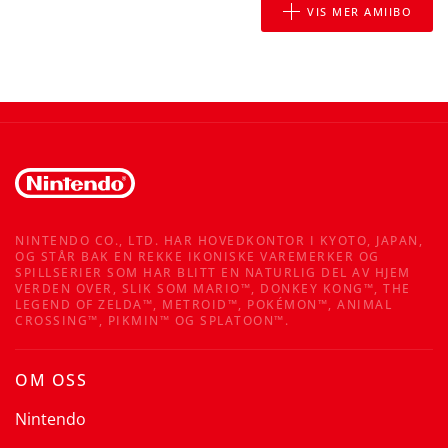
VIS MER AMIIBO
NINTENDO CO., LTD. HAR HOVEDKONTOR I KYOTO, JAPAN,
OG STÅR BAK EN REKKE IKONISKE VAREMERKER OG
SPILLSERIER SOM HAR BLITT EN NATURLIG DEL AV HJEM
VERDEN OVER, SLIK SOM MARIO™, DONKEY KONG™, THE
LEGEND OF ZELDA™, METROID™, POKÉMON™, ANIMAL
CROSSING™, PIKMIN™ OG SPLATOON™.
OM OSS
Nintendo