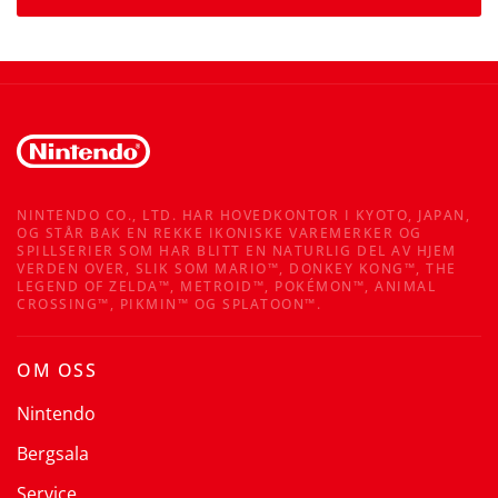
NINTENDO CO., LTD. HAR HOVEDKONTOR I KYOTO, JAPAN,
OG STÅR BAK EN REKKE IKONISKE VAREMERKER OG
SPILLSERIER SOM HAR BLITT EN NATURLIG DEL AV HJEM
VERDEN OVER, SLIK SOM MARIO™, DONKEY KONG™, THE
LEGEND OF ZELDA™, METROID™, POKÉMON™, ANIMAL
CROSSING™, PIKMIN™ OG SPLATOON™.
OM OSS
Nintendo
Bergsala
Service