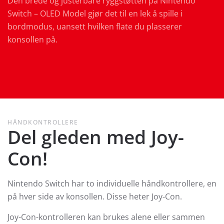
Den brede og justerbare ryggstøtten på Nintendo
Switch – OLED Model gjør det til en lek å spille i
bordmodus, uansett hvilken flate du plasserer
konsollen på.
HÅNDKONTROLLERE
Del gleden med Joy-
Con!
Nintendo Switch har to individuelle håndkontrollere, en
på hver side av konsollen. Disse heter Joy-Con.
Joy-Con-kontrolleren kan brukes alene eller sammen