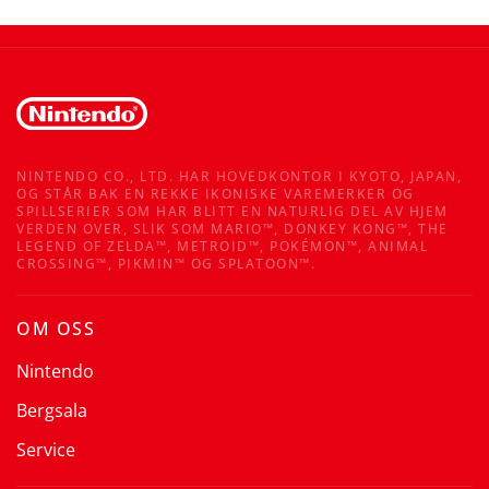
NINTENDO CO., LTD. HAR HOVEDKONTOR I KYOTO, JAPAN,
OG STÅR BAK EN REKKE IKONISKE VAREMERKER OG
SPILLSERIER SOM HAR BLITT EN NATURLIG DEL AV HJEM
VERDEN OVER, SLIK SOM MARIO™, DONKEY KONG™, THE
LEGEND OF ZELDA™, METROID™, POKÉMON™, ANIMAL
CROSSING™, PIKMIN™ OG SPLATOON™.
OM OSS
Nintendo
Bergsala
Service