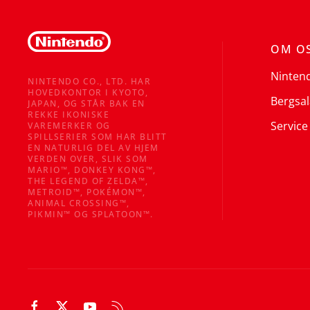
OM O
Ninten
NINTENDO CO., LTD. HAR
HOVEDKONTOR I KYOTO,
Bergsal
JAPAN, OG STÅR BAK EN
REKKE IKONISKE
Service
VAREMERKER OG
SPILLSERIER SOM HAR BLITT
EN NATURLIG DEL AV HJEM
VERDEN OVER, SLIK SOM
MARIO™, DONKEY KONG™,
THE LEGEND OF ZELDA™,
METROID™, POKÉMON™,
ANIMAL CROSSING™,
PIKMIN™ OG SPLATOON™.