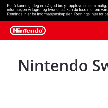
For å kunne gi deg en så god brukeropplevelse som mulig, 
informasjon vi lagrer og hvorfor, så kan du lese mer om våre
Skip to main content
Retningslinjer for informasjonskapsler
Retningslinjer for 
Nintendo S