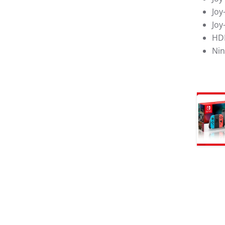
Joy
Joy
HD
Nin