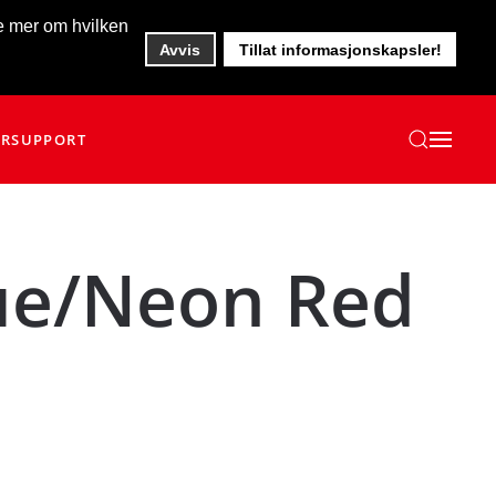
te mer om hvilken
Avvis
Tillat informasjonskapsler!
ER
SUPPORT
ue/Neon Red