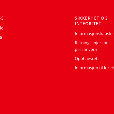
SS
SIKKERHET OG
INTEGRITET
do
Informasjonskapsle
a
Retningslinjer for
personvern
Opphavsrett
Informasjon til forel