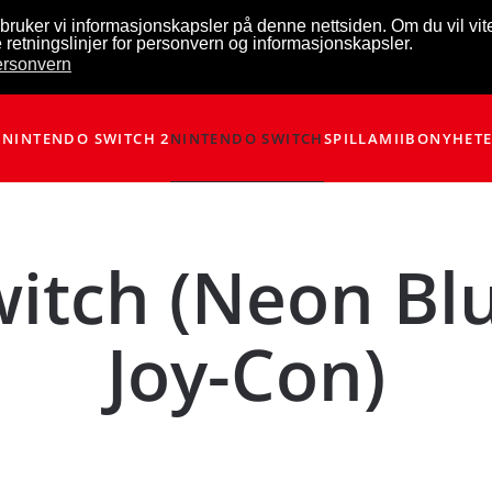
bruker vi informasjonskapsler på denne nettsiden. Om du vil vi
 retningslinjer for personvern og informasjonskapsler.
personvern
NINTENDO SWITCH 2
NINTENDO SWITCH
SPILL
AMIIBO
NYHET
witch (Neon Bl
Joy-Con)