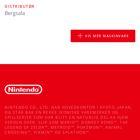
DISTRIBUTØR
Bergsala
VIS MER MASKINVARE
NINTENDO CO., LTD. HAR HOVEDKONTOR I KYOTO, JAPAN,
OG STÅR BAK EN REKKE IKONISKE VAREMERKER OG
SPILLSERIER SOM HAR BLITT EN NATURLIG DEL AV HJEM
VERDEN OVER, SLIK SOM MARIO™, DONKEY KONG™, THE
LEGEND OF ZELDA™, METROID™, POKÉMON™, ANIMAL
CROSSING™, PIKMIN™ OG SPLATOON™.