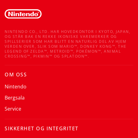
NINTENDO CO., LTD. HAR HOVEDKONTOR I KYOTO, JAPAN,
OG STÅR BAK EN REKKE IKONISKE VAREMERKER OG
SPILLSERIER SOM HAR BLITT EN NATURLIG DEL AV HJEM
VERDEN OVER, SLIK SOM MARIO™, DONKEY KONG™, THE
LEGEND OF ZELDA™, METROID™, POKÉMON™, ANIMAL
CROSSING™, PIKMIN™ OG SPLATOON™.
OM OSS
Nintendo
Bergsala
Service
SIKKERHET OG INTEGRITET