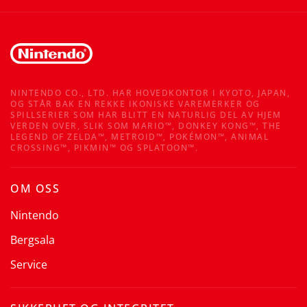
NINTENDO CO., LTD. HAR HOVEDKONTOR I KYOTO, JAPAN,
OG STÅR BAK EN REKKE IKONISKE VAREMERKER OG
SPILLSERIER SOM HAR BLITT EN NATURLIG DEL AV HJEM
VERDEN OVER, SLIK SOM MARIO™, DONKEY KONG™, THE
LEGEND OF ZELDA™, METROID™, POKÉMON™, ANIMAL
CROSSING™, PIKMIN™ OG SPLATOON™.
OM OSS
Nintendo
Bergsala
Service