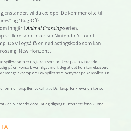
e gjenstander, vil dukke opp! De kommer ofte til
eys” og ”Bug-Offs”.
som inngår i
Animal Crossing
-serien.
-spillere som linker sin Nintendo Account til
 Camp. De vil også få en nedlastingskode som kan
 Crossing: New Horizons.
 åtte spillere som er registrert som brukere på en Nintendo
tidig på en konsoll. Vennligst merk deg at det kun kan eksistere
vor mange eksemplarer av spillet som benyttes på konsollen. En
online flerspiller. Lokal, trådløs flerspiller krever en konsoll
), en Nintendo Account og tilgang til internett for å kunne
ATA