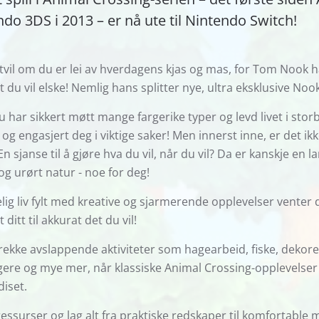
do 3DS i 2013 – er nå ute til Nintendo Switch!
rtvil om du er lei av hverdagens kjas og mas, for Tom Nook 
t du vil elske! Nemlig hans splitter nye, ultra eksklusive No
du har sikkert møtt mange fargerike typer og levd livet i storb
 og engasjert deg i viktige saker! Men innerst inne, er det ik
 En sjanse til å gjøre hva du vil, når du vil? Da er kanskje en
og urørt natur - noe for deg!
elig liv fylt med kreative og sjarmerende opplevelser venter 
t ditt til akkurat det du vil!
rekke avslappende aktiviteter som hagearbeid, fiske, deko
ere og mye mer, når klassiske Animal Crossing-opplevelse
iset.
essurser og lag alt fra praktiske redskaper til komfortable