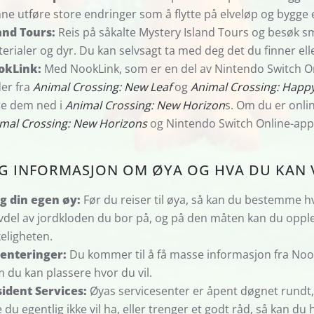
ne utføre store endringer som å flytte på elveløp og bygge el
and Tours:
Reis på såkalte Mystery Island Tours og besøk sm
erialer og dyr. Du kan selvsagt ta med deg det du finner eller
okLink:
Med NookLink, som er en del av Nintendo Switch On
er fra
Animal Crossing: New Leaf
og
Animal Crossing: Happ
te dem ned i
Animal Crossing: New Horizon
s. Om du er onli
mal Crossing: New Horizons
og Nintendo Switch Online-ap
IG INFORMASJON OM ØYA OG HVA DU KAN 
g din egen øy:
Før du reiser til øya, så kan du bestemme h
vdel av jordkloden du bor på, og på den måten kan du opple
keligheten.
enteringer:
Du kommer til å få masse informasjon fra Nook 
 du kan plassere hvor du vil.
ident Services:
Øyas servicesenter er åpent døgnet rundt,
 du egentlig ikke vil ha, eller trenger et godt råd, så kan du