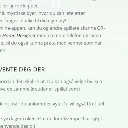
ler fjerne klipper.
å, mystiske øyer, hvor du kan lete etter
 fanger tilbake til din egen øy!
line-appen, kan du og andre spillere skanne QR-
y Home Designer
med en mobiltelefon og siden
ne, vil du også kunne prate med venner som har
pen.
VENTE DEG DER:
vordan den skal se ut. Du kan også velge hvilken
ve de samme årstidene i spillet som i
Inc. når du ankommer øya. Du vil også få et telt
 syv dager i uken. Om du for eksempel har kjøpt
 henvende deg dit.