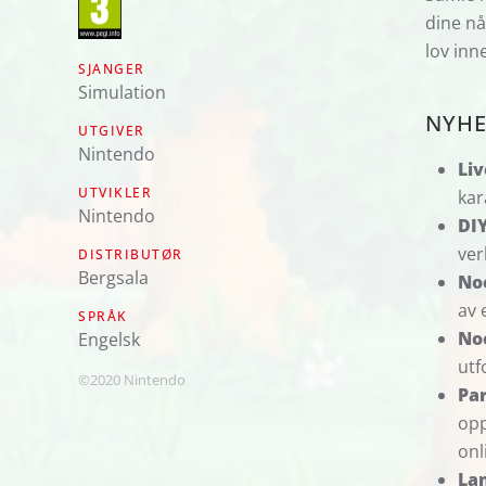
dine nå
lov inn
SJANGER
Simulation
NYHE
UTGIVER
Nintendo
Liv
UTVIKLER
kar
Nintendo
DIY
ver
DISTRIBUTØR
Bergsala
No
av 
SPRÅK
No
engelsk
utf
©2020 Nintendo
Par
opp
onl
La