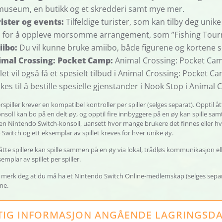
museum, en butikk og et skredderi samt mye mer.
ister og events:
Tilfeldige turister, som kan tilby deg unik
 for å oppleve morsomme arrangement, som ”Fishing Tourn
iibo:
Du vil kunne bruke amiibo, både figurene og kortene 
imal Crossing: Pocket Camp:
Animal Crossing: Pocket Camp
llet vil også få et spesielt tilbud i Animal Crossing: Pocket
kes til å bestille spesielle gjenstander i Nook Stop i Animal
erspiller krever en kompatibel kontroller per spiller (selges separat). Opptil
nsoll kan bo på en delt øy, og opptil fire innbyggere på en øy kan spille sam
en Nintendo Switch-konsoll, uansett hvor mange brukere det finnes eller h
Switch og ett eksemplar av spillet kreves for hver unike øy.
åtte spillere kan spille sammen på en øy via lokal, trådløs kommunikasjon eller 
emplar av spillet per spiller.
 merk deg at du må ha et Nintendo Switch Online-medlemskap (selges separat
ine.
TIG INFORMASJON ANGÅENDE LAGRINGSD