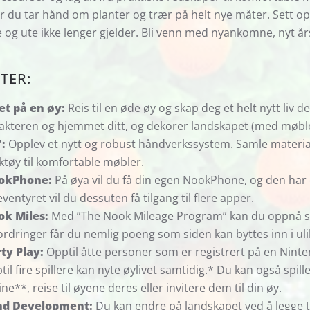
r du tar hånd om planter og trær på helt nye måter. Sett 
e og ute ikke lenger gjelder. Bli venn med nyankomne, nyt års
TER:
et på en øy:
Reis til en øde øy og skap deg et helt nytt liv de
akteren og hjemmet ditt, og dekorer landskapet (med møbler
:
Opplev et nytt og robust håndverkssystem. Samle materialer
ktøy til komfortable møbler.
okPhone:
På øya vil du få din egen NookPhone, og den har e
eventyret vil du dessuten få tilgang til flere apper.
ok Miles:
Med ”The Nook Mileage Program” kan du oppnå spes
ordringer får du nemlig poeng som siden kan byttes inn i ul
ty Play:
Opptil åtte personer som er registrert på en Nint
til fire spillere kan nyte øylivet samtidig.* Du kan også spill
ine**, reise til øyene deres eller invitere dem til din øy.
nd Development:
Du kan endre på landskapet ved å legge til