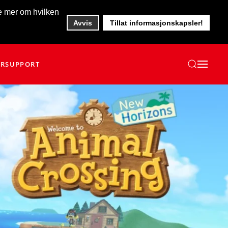
te mer om hvilken
Avvis
Tillat informasjonskapsler!
ER
SUPPORT