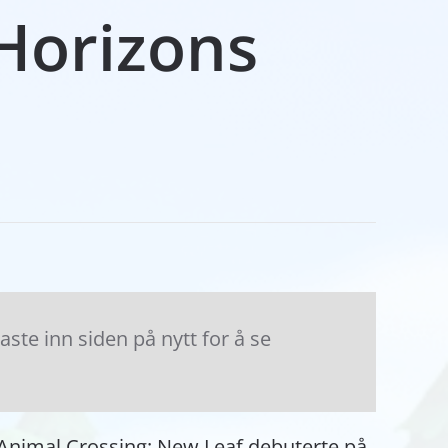
Horizons
te inn siden på nytt for å se
en Animal Crossing: New Leaf debuterte på