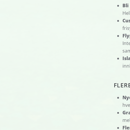
Bli
Hel
Cu
fri
Fly
Int
sam
Isl
inn
FLER
Ny
hve
Gra
me
Fle