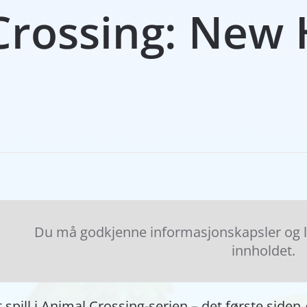
Crossing: New 
Du må godkjenne informasjonskapsler og las
innholdet.
t spill i Animal Crossing-serien – det første sid