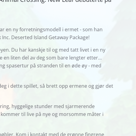
har en ny forretningsmodell i ermet - som han
ok Inc. Deserted Island Getaway Package!
yen. Du har kanskje til og med tatt livet i en ny
ke en liten del av deg som bare lengter etter…
 lang spasertur på stranden til en øde øy - med
deg i dette spillet, så brett opp ermene og gjør det
rering, hyggelige stunder med sjarmerende
r kommer til live på nye og morsomme måter i
 møbler. Kom i kontakt med de grønne fingrene