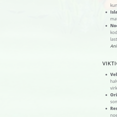
kun
Isl
mat
No
kod
las
Ani
VIKT
Vel
hal
vir
Ori
som
Res
noe