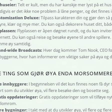
 huseier:
Telt er kult, men du har kanskje mer lyst på et hus 
digvis er det ikke noe problem å låne penger, og det finnes i
stomization Deluxe:
Tilpass karakteren din og gjør den så
syre, klær og mye mer. Du kan også dekorere huset ditt, båd
plassen:
Flyplassen er åpen døgnet rundt, og du kan inviter
ernett. Du kan også reise og besøke øyene til andre spillere.
me øy samtidig.
and-wide Broadcasts:
Hver dag kommer Tom Nook, CEO for N
byggerne, hvor han informerer om viktige saker på øya og del
E TING SOM GJØR ØYA ENDA MORSOMMERE 
e innbyggere:
I begynnelsen vil det kun finnes noen få d
rt som du utvikler øya, vil flere besøke den og bosette seg.
tis oppdateringer:
Gratis oppdateringer som vil tilføye nyt
llomrom.
re bygninger:
I takt med at du utvikler øya, vil flere og fle