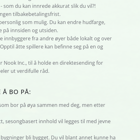
- som du kan innrede akkurat slik du vil?!
ngen tilbakebetalingsfrist.
 personlig som mulig. Du kan endre hudfarge,
e på innsiden og utsiden.
e innbyggere fra andre øyer både lokalt og over
 Opptil åtte spillere kan befinne seg på en og
ook Inc., til å holde en direktesending for
er ut verdifulle råd.
Å BO PÅ:
yr som bor på øya sammen med deg, men etter
t, sesongbasert innhold vil legges til med jevne
re bygninger bli bygget. Du vil blant annet kunne ha