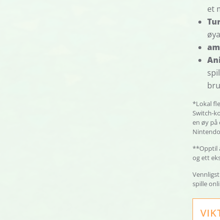
et 
Tur
øya
am
An
spi
bru
*Lokal fl
Switch-ko
en øy på 
Nintendo 
**Opptil 
og ett eks
Vennligst
spille onl
VIK