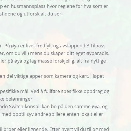
opp en husmannsplass hvor reglene for hva som er
tidene og utforsk alt du ser!
r. På øya er livet fredfylt og avslappende! Tilpass
, om du vil!) mens du skaper ditt eget øyparadis.
 på øya og lag masse forskjellig, alt fra nyttige
n del viktige apper som kamera og kart. I løpet
ifikke mål. Ved å fullføre spesifikke oppdrag og
ike belønninger.
endo Switch-konsoll kan bo på den samme øya, og
e med opptil syv andre spillere enten lokalt eller
 broer eller lignende. Etter hvert vil du til og med