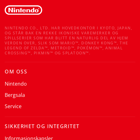
NINTENDO CO., LTD. HAR HOVEDKONTOR I KYOTO, JAPAN,
OG STÅR BAK EN REKKE IKONISKE VAREMERKER OG
SPILLSERIER SOM HAR BLITT EN NATURLIG DEL AV HJEM
VERDEN OVER, SLIK SOM MARIO™, DONKEY KONG™, THE
LEGEND OF ZELDA™, METROID™, POKÉMON™, ANIMAL
CROSSING™, PIKMIN™ OG SPLATOON™.
OM OSS
Nintendo
Bergsala
Service
SIKKERHET OG INTEGRITET
Informasjonskapsler