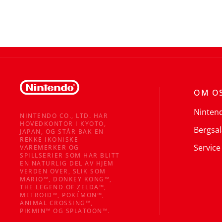
OM O
Ninten
NINTENDO CO., LTD. HAR
HOVEDKONTOR I KYOTO,
Bergsal
JAPAN, OG STÅR BAK EN
REKKE IKONISKE
Service
VAREMERKER OG
SPILLSERIER SOM HAR BLITT
EN NATURLIG DEL AV HJEM
VERDEN OVER, SLIK SOM
MARIO™, DONKEY KONG™,
THE LEGEND OF ZELDA™,
METROID™, POKÉMON™,
ANIMAL CROSSING™,
PIKMIN™ OG SPLATOON™.