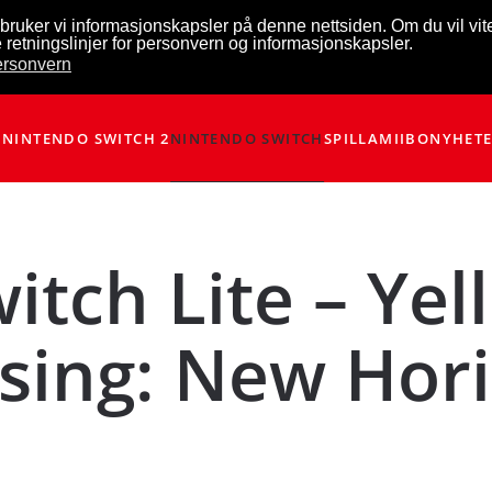
bruker vi informasjonskapsler på denne nettsiden. Om du vil vi
 retningslinjer for personvern og informasjonskapsler.
personvern
NINTENDO SWITCH 2
NINTENDO SWITCH
SPILL
AMIIBO
NYHET
itch Lite – Yel
sing: New Hor