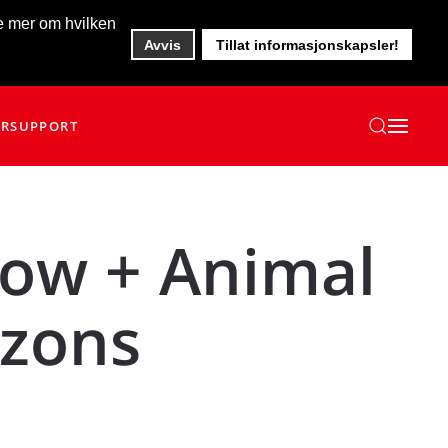
te mer om hvilken
Avvis
Tillat informasjonskapsler!
ER
SUPPORT
low + Animal
izons