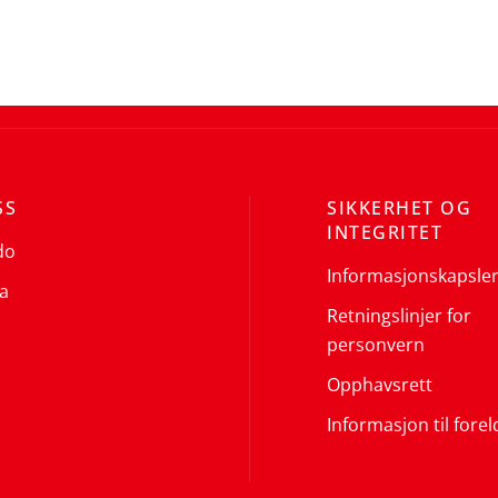
SS
SIKKERHET OG
INTEGRITET
do
Informasjonskapsle
a
Retningslinjer for
personvern
Opphavsrett
Informasjon til forel