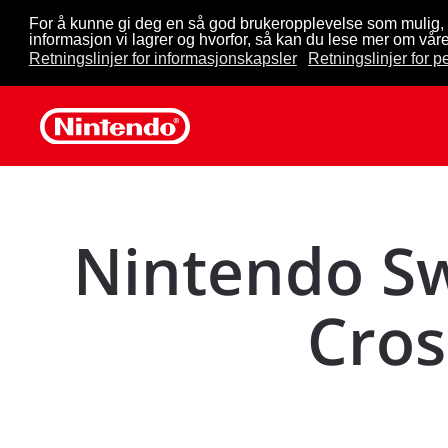
For å kunne gi deg en så god brukeropplevelse som mulig, 
informasjon vi lagrer og hvorfor, så kan du lese mer om våre
Skip to main content
Retningslinjer for informasjonskapsler
Retningslinjer for 
Nintendo Sw
Cros