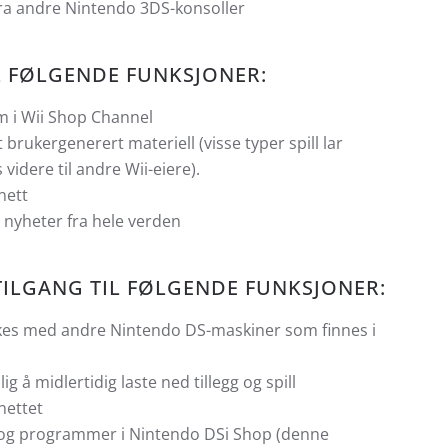
ra andre Nintendo 3DS-konsoller
IL FØLGENDE FUNKSJONER:
am i Wii Shop Channel
rukergenerert materiell (visse typer spill lar
videre til andre Wii-eiere).
nett
nyheter fra hele verden
TILGANG TIL FØLGENDE FUNKSJONER:
kes med andre Nintendo DS-maskiner som finnes i
 å midlertidig laste ned tillegg og spill
nettet
ll og programmer i Nintendo DSi Shop (denne