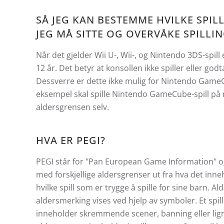
SÅ JEG KAN BESTEMME HVILKE SPILL
JEG MÅ SITTE OG OVERVÅKE SPILLI
Når det gjelder Wii U-, Wii-, og Nintendo 3DS-spill
12 år. Det betyr at konsollen ikke spiller eller go
Dessverre er dette ikke mulig for Nintendo GameCu
eksempel skal spille Nintendo GameCube-spill på 
aldersgrensen selv.
HVA ER PEGI?
PEGI står for "Pan European Game Information" og 
med forskjellige aldersgrenser ut fra hva det inneh
hvilke spill som er trygge å spille for sine barn. A
aldersmerking vises ved hjelp av symboler. Et spil
inneholder skremmende scener, banning eller lig