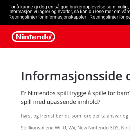
For å kunne gi deg en så god brukeropplevelse som mulig, 
informasjon vi lagrer og hvorfor, så kan du lese mer om våre
Skip to main content
Retningslinjer for informasjonskapsler
Retningslinjer for 
Informasjonsside 
Er Nintendos spill trygge å spille for barn
spill med upassende innhold?
Først og fremst bør du som forelder ta ansvar og f
Spillkonsollene Wii U, Wii, New Nintendo 3DS, Ni