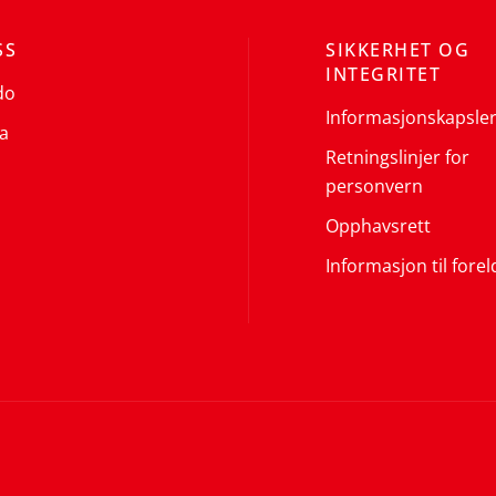
SS
SIKKERHET OG
INTEGRITET
do
Informasjonskapsle
a
Retningslinjer for
personvern
Opphavsrett
Informasjon til forel