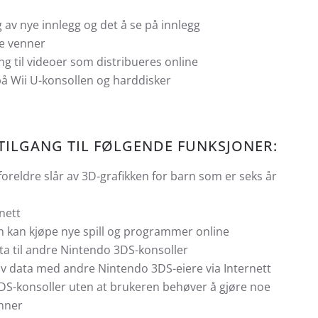
 av nye innlegg og det å se på innlegg
ye venner
ng til videoer som distribueres online
å Wii U-konsollen og harddisker
TILGANG TIL FØLGENDE FUNKSJONER:
foreldre slår av 3D-grafikken for barn som er seks år
nett
n kan kjøpe nye spill og programmer online
ata til andre Nintendo 3DS-konsoller
 av data med andre Nintendo 3DS-eiere via Internett
3DS-konsoller uten at brukeren behøver å gjøre noe
enner