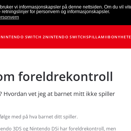
bruker vi informasjonskapsler på denne nettsiden. Om du vil vi
 retningslinjer for personvern og informasjonskapsler.
personvern
NINTENDO SWITCH 2
NINTENDO SWITCH
SPILL
AMIIBO
NYHET
om foreldrekontroll
? Hvordan vet jeg at barnet mitt ikke spiller
ølge med på hva barnet ditt spiller.
ntendo 3DS og Nintendo DSi har foreldrekontroll, men