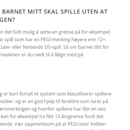
 BARNET MITT SKAL SPILLE UTEN AT
NGEN?
 er det fullt mulig å sette en grense på for eksempel
dtar spill som har en PEGI-merking høyere enn 12+.
be- eller Nintendo DS-spill. Så om barnet ditt for
maskinen er du nødt til å følge med på
er kort fortalt et system som klassifiserer spillene
older, og er en god hjelp til foreldre som lurer på
ldersmerkingen og hvorfor spillene har fått en viss
l kan for eksempel ha fått 12-årsgrense fordi det
nende. Vær oppmerksom på at PEGI viser hvilken