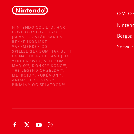
OM O
Ninten
NINTENDO CO., LTD. HAR
HOVEDKONTOR I KYOTO,
Bergsal
JAPAN, OG STÅR BAK EN
REKKE IKONISKE
Service
VAREMERKER OG
SPILLSERIER SOM HAR BLITT
EN NATURLIG DEL AV HJEM
VERDEN OVER, SLIK SOM
MARIO™, DONKEY KONG™,
THE LEGEND OF ZELDA™,
METROID™, POKÉMON™,
ANIMAL CROSSING™,
PIKMIN™ OG SPLATOON™.