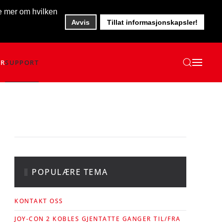
te mer om hvilken
Avvis
Tillat informasjonskapsler!
ER
SUPPORT
POPULÆRE TEMA
KONTAKT OSS
JOY-CON 2 KOBLES GJENTATTE GANGER TIL/FRA