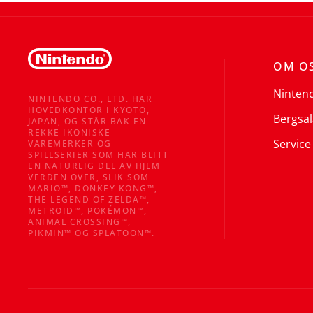
OM O
Ninten
NINTENDO CO., LTD. HAR
HOVEDKONTOR I KYOTO,
Bergsal
JAPAN, OG STÅR BAK EN
REKKE IKONISKE
Service
VAREMERKER OG
SPILLSERIER SOM HAR BLITT
EN NATURLIG DEL AV HJEM
VERDEN OVER, SLIK SOM
MARIO™, DONKEY KONG™,
THE LEGEND OF ZELDA™,
METROID™, POKÉMON™,
ANIMAL CROSSING™,
PIKMIN™ OG SPLATOON™.