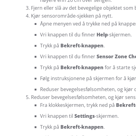
høyere enn 20 cm over sengen.
Fjern eller slå av det bevegelige objektet so
Kjør sensorområde-sjekken på nytt.
Åpne menyen ved å trykke ned på knappe
Vri knappen til du finner
Help
-skjermen.
Trykk på
Bekreft-knappen
.
Vri knappen til du finner
Sensor Zone Ch
Trykk på
Bekreft-knappen
for å starte s
Følg instruksjonene på skjermen for å kjør
Reduser bevegelsesfølsomheten, og kjør 
Reduser bevegelsesfølsomheten, og kjør sens
Fra klokkeskjermen, trykk ned på
Bekref
Vri knappen til
Settings
-skjermen.
Trykk på
Bekreft-knappen
.