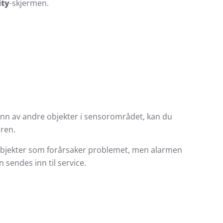
ity
-skjermen.
grunn av andre objekter i sensorområdet, kan du
oren.
e objekter som forårsaker problemet, men alarmen
 sendes inn til service.