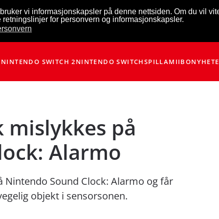
bruker vi informasjonskapsler på denne nettsiden. Om du vil vi
 retningslinjer for personvern og informasjonskapsler.
personvern
NINTENDO SWITCH 2
NINTENDO SWITCH
SPILL
AMIIBO
NYHET
 mislykkes på
lock: Alarmo
å Nintendo Sound Clock: Alarmo og får
vegelig objekt i sensorsonen.