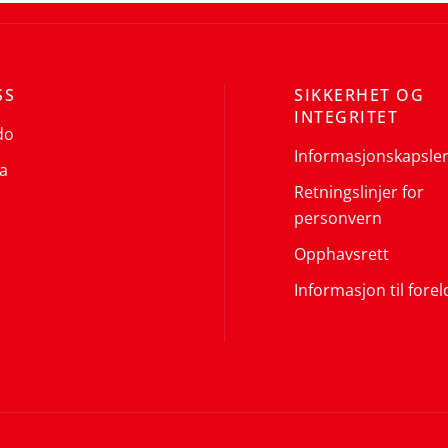
SS
SIKKERHET OG
INTEGRITET
do
Informasjonskapsle
a
Retningslinjer for
personvern
Opphavsrett
Informasjon til forel