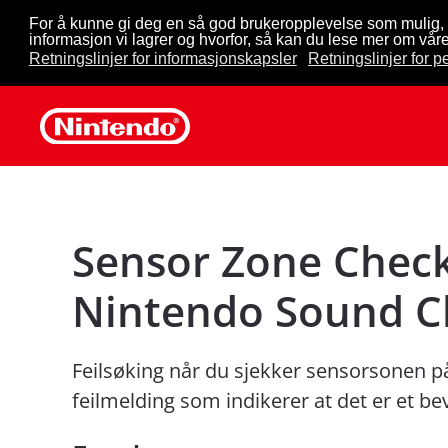
For å kunne gi deg en så god brukeropplevelse som mulig, 
informasjon vi lagrer og hvorfor, så kan du lese mer om våre
Skip to main content
Retningslinjer for informasjonskapsler
Retningslinjer for 
Sensor Zone Check
Nintendo Sound C
Feilsøking når du sjekker sensorsonen p
feilmelding som indikerer at det er et be