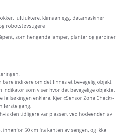
kker, luftfuktere, klimaanlegg, datamaskiner,
r og robotstøvsugere
 åpent, som hengende lamper, planter og gardiner
teringen.
n bare indikere om det finnes et bevegelig objekt
en indikator som viser hvor det bevegelige objektet
øre feilsøkingen enklere. Kjør «Sensor Zone Check»-
en første gang.
hvis den tidligere var plassert ved hodeenden av
, innenfor 50 cm fra kanten av sengen, og ikke