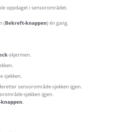
m ble oppdaget i sensorområdet.
n (
Bekreft-knappen
) én gang.
eck
-skjermen.
jekken.
e sjekken.
deretter sensorområde-sjekken igjen.
orområde-sjekken igjen.
t-knappen
.