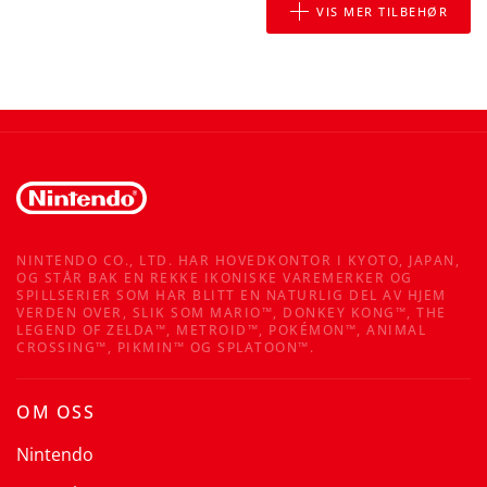
VIS MER TILBEHØR
NINTENDO CO., LTD. HAR HOVEDKONTOR I KYOTO, JAPAN,
OG STÅR BAK EN REKKE IKONISKE VAREMERKER OG
SPILLSERIER SOM HAR BLITT EN NATURLIG DEL AV HJEM
VERDEN OVER, SLIK SOM MARIO™, DONKEY KONG™, THE
LEGEND OF ZELDA™, METROID™, POKÉMON™, ANIMAL
CROSSING™, PIKMIN™ OG SPLATOON™.
OM OSS
Nintendo