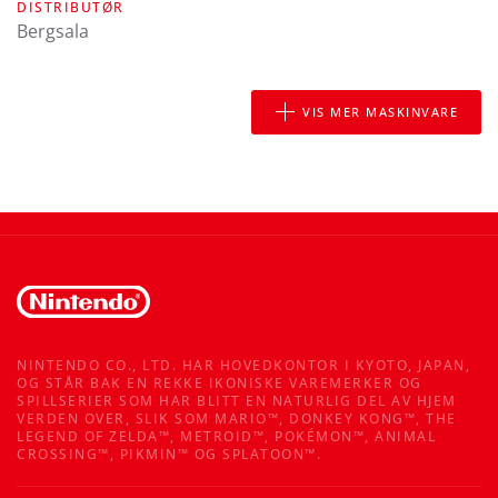
DISTRIBUTØR
Bergsala
VIS MER MASKINVARE
NINTENDO CO., LTD. HAR HOVEDKONTOR I KYOTO, JAPAN,
OG STÅR BAK EN REKKE IKONISKE VAREMERKER OG
SPILLSERIER SOM HAR BLITT EN NATURLIG DEL AV HJEM
VERDEN OVER, SLIK SOM MARIO™, DONKEY KONG™, THE
LEGEND OF ZELDA™, METROID™, POKÉMON™, ANIMAL
CROSSING™, PIKMIN™ OG SPLATOON™.