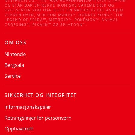
NINTENDO CO., LTD. HAR HOVEDKONTOR I KYOTO, JAPAN,
OG STÅR BAK EN REKKE IKONISKE VAREMERKER OG
SPILLSERIER SOM HAR BLITT EN NATURLIG DEL AV HJEM
VERDEN OVER, SLIK SOM MARIO™, DONKEY KONG™, THE
LEGEND OF ZELDA™, METROID™, POKÉMON™, ANIMAL
CROSSING™, PIKMIN™ OG SPLATOON™.
OM OSS
Nintendo
Bergsala
Service
SIKKERHET OG INTEGRITET
Informasjonskapsler
Retningslinjer for personvern
Opphavsrett