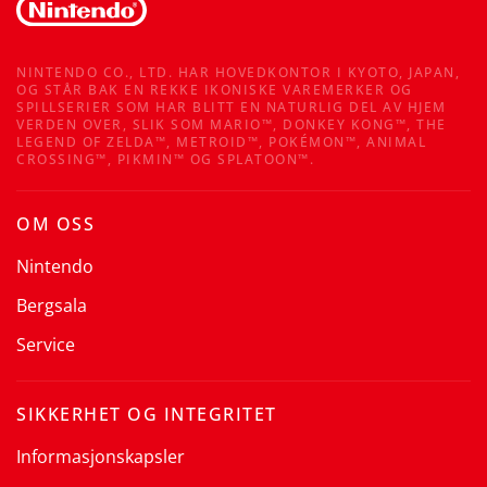
NINTENDO CO., LTD. HAR HOVEDKONTOR I KYOTO, JAPAN,
OG STÅR BAK EN REKKE IKONISKE VAREMERKER OG
SPILLSERIER SOM HAR BLITT EN NATURLIG DEL AV HJEM
VERDEN OVER, SLIK SOM MARIO™, DONKEY KONG™, THE
LEGEND OF ZELDA™, METROID™, POKÉMON™, ANIMAL
CROSSING™, PIKMIN™ OG SPLATOON™.
OM OSS
Nintendo
Bergsala
Service
SIKKERHET OG INTEGRITET
Informasjonskapsler