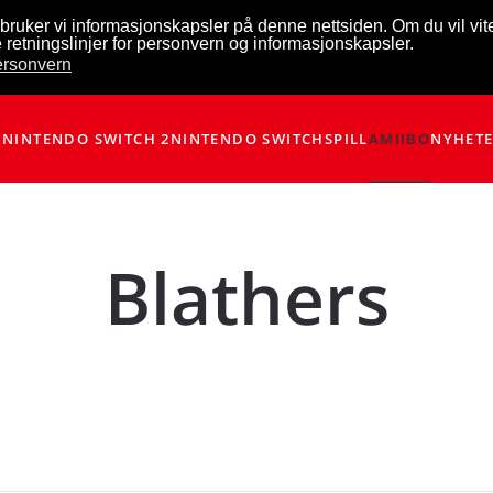
bruker vi informasjonskapsler på denne nettsiden. Om du vil vi
 retningslinjer for personvern og informasjonskapsler.
personvern
NINTENDO SWITCH 2
NINTENDO SWITCH
SPILL
AMIIBO
NYHET
Blathers