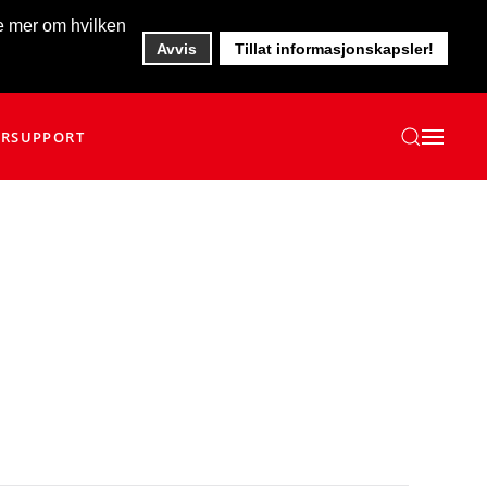
te mer om hvilken
Avvis
Tillat informasjonskapsler!
ER
SUPPORT