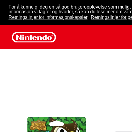
For å kunne gi deg en så god brukeropplevelse som mulig, 
informasjon vi lagrer og hvorfor, så kan du lese mer om våre
Skip to main content
Retningslinjer for informasjonskapsler
Retningslinjer for 