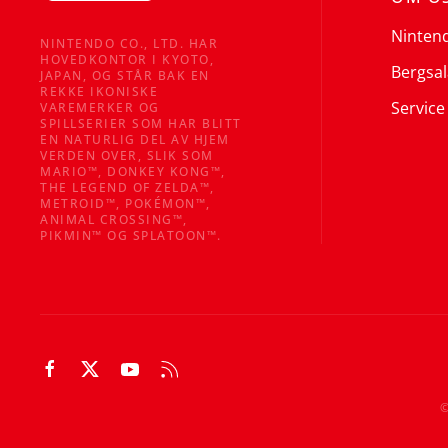
Ninten
NINTENDO CO., LTD. HAR
HOVEDKONTOR I KYOTO,
Bergsal
JAPAN, OG STÅR BAK EN
REKKE IKONISKE
Service
VAREMERKER OG
SPILLSERIER SOM HAR BLITT
EN NATURLIG DEL AV HJEM
VERDEN OVER, SLIK SOM
MARIO™, DONKEY KONG™,
THE LEGEND OF ZELDA™,
METROID™, POKÉMON™,
ANIMAL CROSSING™,
PIKMIN™ OG SPLATOON™.