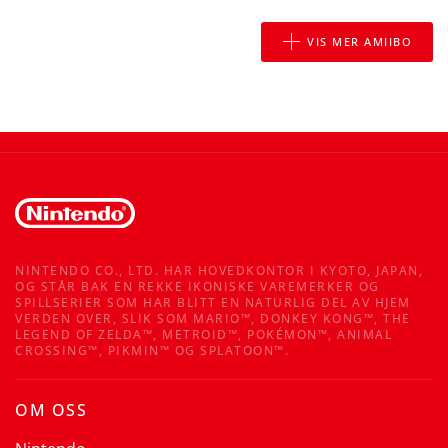
VIS MER AMIIBO
NINTENDO CO., LTD. HAR HOVEDKONTOR I KYOTO, JAPAN,
OG STÅR BAK EN REKKE IKONISKE VAREMERKER OG
SPILLSERIER SOM HAR BLITT EN NATURLIG DEL AV HJEM
VERDEN OVER, SLIK SOM MARIO™, DONKEY KONG™, THE
LEGEND OF ZELDA™, METROID™, POKÉMON™, ANIMAL
CROSSING™, PIKMIN™ OG SPLATOON™.
OM OSS