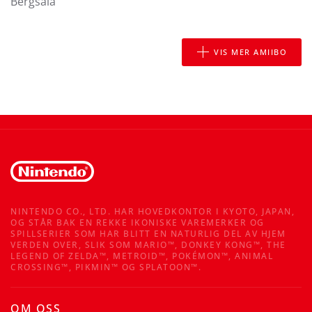
Bergsala
VIS MER AMIIBO
NINTENDO CO., LTD. HAR HOVEDKONTOR I KYOTO, JAPAN,
OG STÅR BAK EN REKKE IKONISKE VAREMERKER OG
SPILLSERIER SOM HAR BLITT EN NATURLIG DEL AV HJEM
VERDEN OVER, SLIK SOM MARIO™, DONKEY KONG™, THE
LEGEND OF ZELDA™, METROID™, POKÉMON™, ANIMAL
CROSSING™, PIKMIN™ OG SPLATOON™.
OM OSS