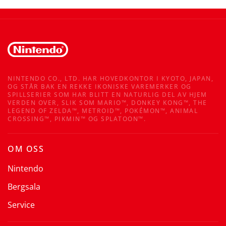
NINTENDO CO., LTD. HAR HOVEDKONTOR I KYOTO, JAPAN,
OG STÅR BAK EN REKKE IKONISKE VAREMERKER OG
SPILLSERIER SOM HAR BLITT EN NATURLIG DEL AV HJEM
VERDEN OVER, SLIK SOM MARIO™, DONKEY KONG™, THE
LEGEND OF ZELDA™, METROID™, POKÉMON™, ANIMAL
CROSSING™, PIKMIN™ OG SPLATOON™.
OM OSS
Nintendo
Bergsala
Service