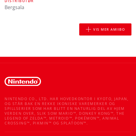
DISTRIBUTØR
Bergsala
VIS MER AMIIBO
NINTENDO CO., LTD. HAR HOVEDKONTOR I KYOTO, JAPAN,
OG STÅR BAK EN REKKE IKONISKE VAREMERKER OG
SPILLSERIER SOM HAR BLITT EN NATURLIG DEL AV HJEM
VERDEN OVER, SLIK SOM MARIO™, DONKEY KONG™, THE
LEGEND OF ZELDA™, METROID™, POKÉMON™, ANIMAL
CROSSING™, PIKMIN™ OG SPLATOON™.