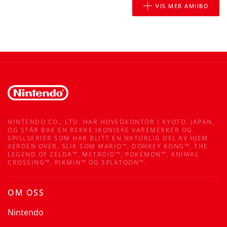
VIS MER AMIIBO
NINTENDO CO., LTD. HAR HOVEDKONTOR I KYOTO, JAPAN,
OG STÅR BAK EN REKKE IKONISKE VAREMERKER OG
SPILLSERIER SOM HAR BLITT EN NATURLIG DEL AV HJEM
VERDEN OVER, SLIK SOM MARIO™, DONKEY KONG™, THE
LEGEND OF ZELDA™, METROID™, POKÉMON™, ANIMAL
CROSSING™, PIKMIN™ OG SPLATOON™.
OM OSS
Nintendo