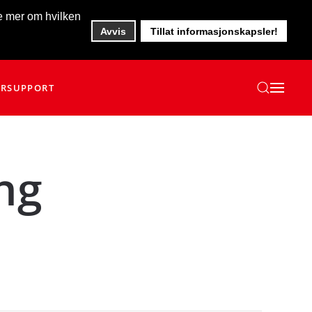
te mer om hvilken
Avvis
Tillat informasjonskapsler!
ER
SUPPORT
ng