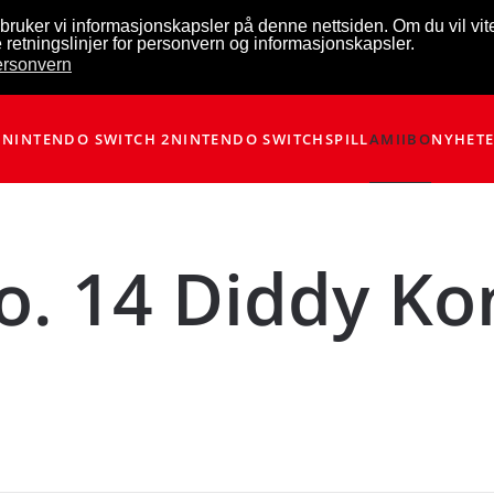
bruker vi informasjonskapsler på denne nettsiden. Om du vil vi
 retningslinjer for personvern og informasjonskapsler.
personvern
NINTENDO SWITCH 2
NINTENDO SWITCH
SPILL
AMIIBO
NYHET
o. 14 Diddy Ko