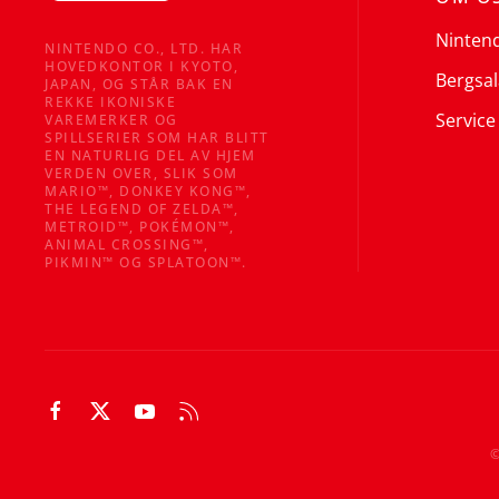
Ninten
NINTENDO CO., LTD. HAR
HOVEDKONTOR I KYOTO,
Bergsal
JAPAN, OG STÅR BAK EN
REKKE IKONISKE
Service
VAREMERKER OG
SPILLSERIER SOM HAR BLITT
EN NATURLIG DEL AV HJEM
VERDEN OVER, SLIK SOM
MARIO™, DONKEY KONG™,
THE LEGEND OF ZELDA™,
METROID™, POKÉMON™,
ANIMAL CROSSING™,
PIKMIN™ OG SPLATOON™.