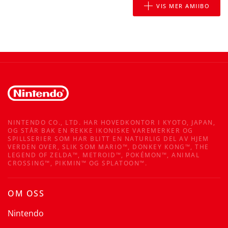
VIS MER AMIIBO
NINTENDO CO., LTD. HAR HOVEDKONTOR I KYOTO, JAPAN,
OG STÅR BAK EN REKKE IKONISKE VAREMERKER OG
SPILLSERIER SOM HAR BLITT EN NATURLIG DEL AV HJEM
VERDEN OVER, SLIK SOM MARIO™, DONKEY KONG™, THE
LEGEND OF ZELDA™, METROID™, POKÉMON™, ANIMAL
CROSSING™, PIKMIN™ OG SPLATOON™.
OM OSS
Nintendo