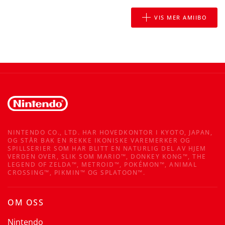
VIS MER AMIIBO
NINTENDO CO., LTD. HAR HOVEDKONTOR I KYOTO, JAPAN,
OG STÅR BAK EN REKKE IKONISKE VAREMERKER OG
SPILLSERIER SOM HAR BLITT EN NATURLIG DEL AV HJEM
VERDEN OVER, SLIK SOM MARIO™, DONKEY KONG™, THE
LEGEND OF ZELDA™, METROID™, POKÉMON™, ANIMAL
CROSSING™, PIKMIN™ OG SPLATOON™.
OM OSS
Nintendo