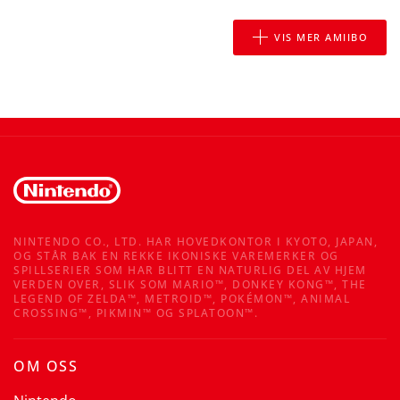
VIS MER AMIIBO
NINTENDO CO., LTD. HAR HOVEDKONTOR I KYOTO, JAPAN,
OG STÅR BAK EN REKKE IKONISKE VAREMERKER OG
SPILLSERIER SOM HAR BLITT EN NATURLIG DEL AV HJEM
VERDEN OVER, SLIK SOM MARIO™, DONKEY KONG™, THE
LEGEND OF ZELDA™, METROID™, POKÉMON™, ANIMAL
CROSSING™, PIKMIN™ OG SPLATOON™.
OM OSS