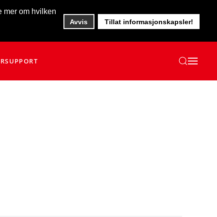
te mer om hvilken
Avvis
Tillat informasjonskapsler!
ER
SUPPORT