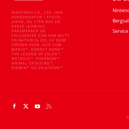
Ninten
NINTENDO CO., LTD. HAR
HOVEDKONTOR I KYOTO,
Bergsal
JAPAN, OG STÅR BAK EN
REKKE IKONISKE
Service
VAREMERKER OG
SPILLSERIER SOM HAR BLITT
EN NATURLIG DEL AV HJEM
VERDEN OVER, SLIK SOM
MARIO™, DONKEY KONG™,
THE LEGEND OF ZELDA™,
METROID™, POKÉMON™,
ANIMAL CROSSING™,
PIKMIN™ OG SPLATOON™.