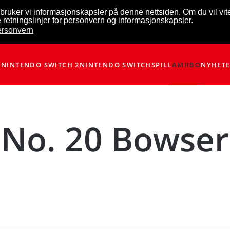
bruker vi informasjonskapsler på denne nettsiden. Om du vil vi
 retningslinjer for personvern og informasjonskapsler.
personvern
NINTENDO SWITCH 2
NINTENDO SWITCH
SPILL
AMIIBO
NYHET
No. 20 Bowser