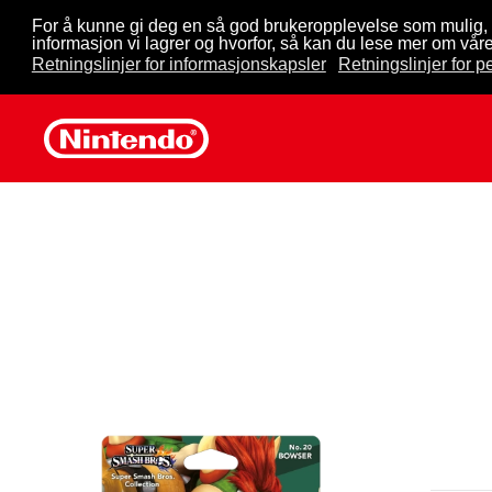
For å kunne gi deg en så god brukeropplevelse som mulig, 
informasjon vi lagrer og hvorfor, så kan du lese mer om våre
Skip to main content
Retningslinjer for informasjonskapsler
Retningslinjer for 