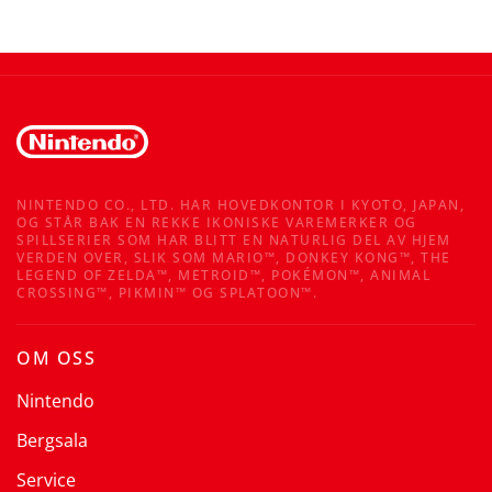
NINTENDO CO., LTD. HAR HOVEDKONTOR I KYOTO, JAPAN,
OG STÅR BAK EN REKKE IKONISKE VAREMERKER OG
SPILLSERIER SOM HAR BLITT EN NATURLIG DEL AV HJEM
VERDEN OVER, SLIK SOM MARIO™, DONKEY KONG™, THE
LEGEND OF ZELDA™, METROID™, POKÉMON™, ANIMAL
CROSSING™, PIKMIN™ OG SPLATOON™.
OM OSS
Nintendo
Bergsala
Service