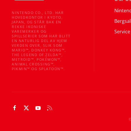
Ninten
NINTENDO CO., LTD. HAR
HOVEDKONTOR I KYOTO,
Bergsal
JAPAN, OG STÅR BAK EN
REKKE IKONISKE
Service
VAREMERKER OG
SPILLSERIER SOM HAR BLITT
EN NATURLIG DEL AV HJEM
VERDEN OVER, SLIK SOM
MARIO™, DONKEY KONG™,
THE LEGEND OF ZELDA™,
METROID™, POKÉMON™,
ANIMAL CROSSING™,
PIKMIN™ OG SPLATOON™.