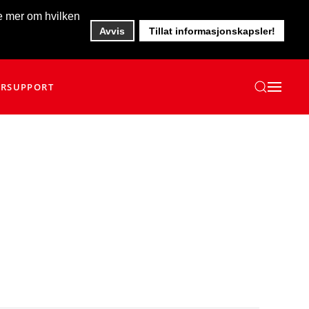
te mer om hvilken
Avvis
Tillat informasjonskapsler!
ER
SUPPORT