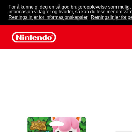
For å kunne gi deg en så god brukeropplevelse som mulig, 
informasjon vi lagrer og hvorfor, så kan du lese mer om våre
Skip to main content
Retningslinjer for informasjonskapsler
Retningslinjer for 