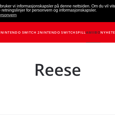
bruker vi informasjonskapsler på denne nettsiden. Om du vil vi
 retningslinjer for personvern og informasjonskapsler.
personvern
NINTENDO SWITCH 2
NINTENDO SWITCH
SPILL
AMIIBO
NYHET
Reese