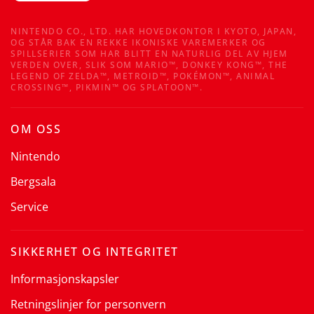
NINTENDO CO., LTD. HAR HOVEDKONTOR I KYOTO, JAPAN,
OG STÅR BAK EN REKKE IKONISKE VAREMERKER OG
SPILLSERIER SOM HAR BLITT EN NATURLIG DEL AV HJEM
VERDEN OVER, SLIK SOM MARIO™, DONKEY KONG™, THE
LEGEND OF ZELDA™, METROID™, POKÉMON™, ANIMAL
CROSSING™, PIKMIN™ OG SPLATOON™.
OM OSS
Nintendo
Bergsala
Service
SIKKERHET OG INTEGRITET
Informasjonskapsler
Retningslinjer for personvern